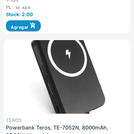
+ IGV
PL:
S/.
43.6
Stock: 2.00
add_shopping_cart
Agregar
TEROS
Powerbank Teros, TE-7052N, 8000mAh,