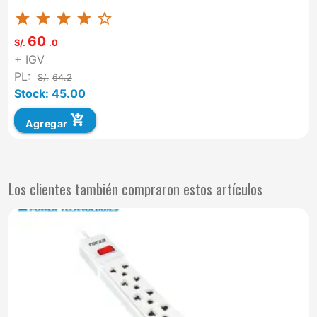
star
star
star
star
star_border
60
S/.
.0
+ IGV
PL:
S/.
64.2
Stock: 45.00
add_shopping_cart
Agregar
Los clientes también compraron estos artículos