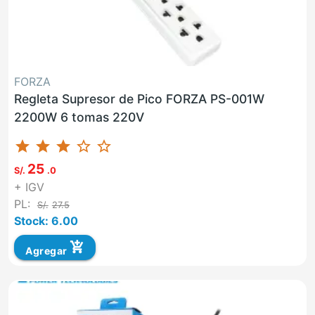
FORZA
Regleta Supresor de Pico FORZA PS-001W
2200W 6 tomas 220V
star
star
star
star_border
star_border
25
S/.
.0
+ IGV
PL:
S/.
27.5
Stock: 6.00
add_shopping_cart
Agregar