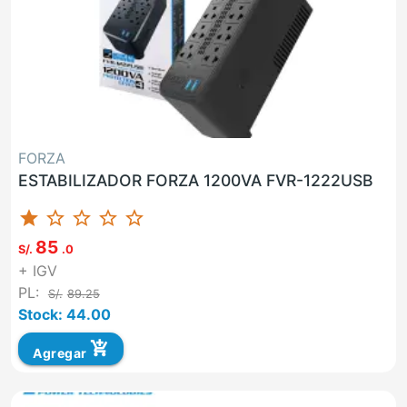
FORZA
ESTABILIZADOR FORZA 1200VA FVR-1222USB
star
star_border
star_border
star_border
star_border
85
S/.
.0
+ IGV
PL:
S/.
89.25
Stock: 44.00
add_shopping_cart
Agregar