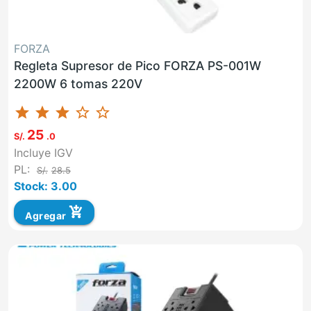
FORZA
Regleta Supresor de Pico FORZA PS-001W
2200W 6 tomas 220V
star
star
star
star_border
star_border
25
S/.
.0
Incluye IGV
PL:
S/.
28.5
Stock: 3.00
add_shopping_cart
Agregar