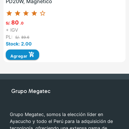
PD20W, Magnético
star
star
star
star
star_border
80
S/.
.0
+ IGV
PL:
S/.
89.6
Stock: 2.00
add_shopping_cart
Agregar
Grupo Megatec
Grupo Megatec, somos la elección líder en
Ayacucho y todo el Perú para la adquisición de
tecnología, ofreciendo una extensa gama de