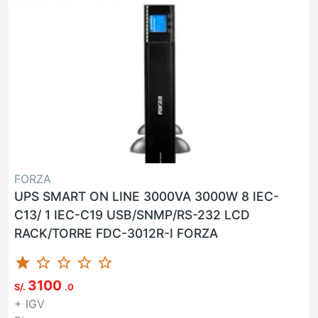
FORZA
UPS SMART ON LINE 3000VA 3000W 8 IEC-
C13/ 1 IEC-C19 USB/SNMP/RS-232 LCD
RACK/TORRE FDC-3012R-I FORZA
star
star_border
star_border
star_border
star_border
3100
S/.
.0
+ IGV