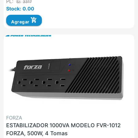
PL:
S/.
3317
Stock: 0.00
add_shopping_cart
Agregar
FORZA
ESTABILIZADOR 1000VA MODELO FVR-1012
FORZA, 500W, 4 Tomas