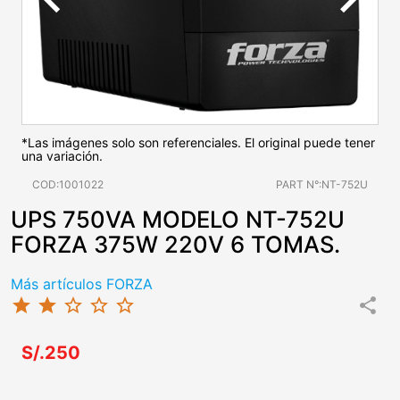
*Las imágenes solo son referenciales. El original puede tener
una variación.
COD:1001022
PART N°:NT-752U
UPS 750VA MODELO NT-752U
FORZA 375W 220V 6 TOMAS.
Más artículos FORZA
star
star
star_border
star_border
star_border
share
S/.250