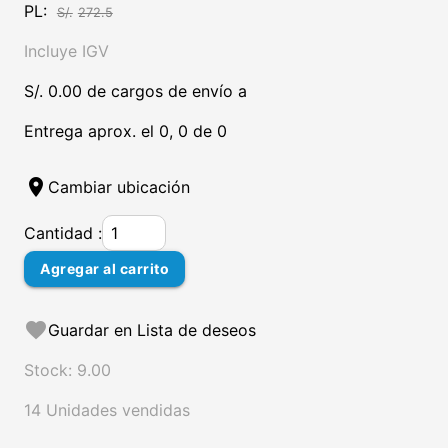
PL:
S/.
272.5
Incluye IGV
S/. 0.00 de cargos de envío a
Entrega aprox. el 0, 0 de 0
location_on
Cambiar ubicación
Cantidad :
Agregar al carrito
favorite
Guardar en Lista de deseos
Stock: 9.00
14 Unidades vendidas