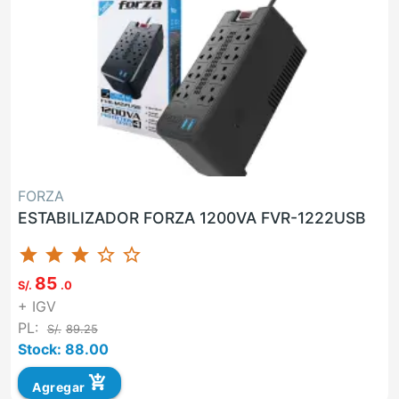
FORZA
ESTABILIZADOR FORZA 1200VA FVR-1222USB
star
star
star
star_border
star_border
85
S/.
.0
+ IGV
PL:
S/.
89.25
Stock: 88.00
add_shopping_cart
Agregar