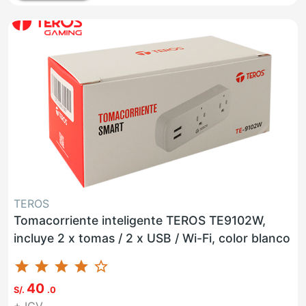
TEROS
Tomacorriente inteligente TEROS TE9102W,
incluye 2 x tomas / 2 x USB / Wi-Fi, color blanco
star
star
star
star
star_border
40
S/.
.0