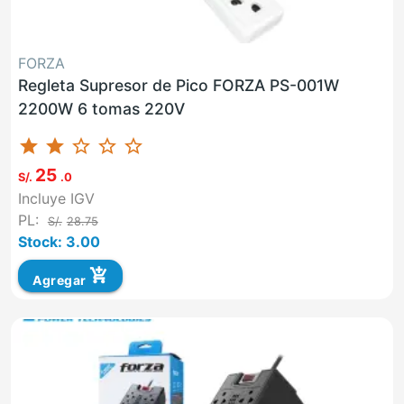
FORZA
Regleta Supresor de Pico FORZA PS-001W
2200W 6 tomas 220V
star
star
star_border
star_border
star_border
25
S/.
.0
Incluye IGV
PL:
S/.
28.75
Stock: 3.00
add_shopping_cart
Agregar