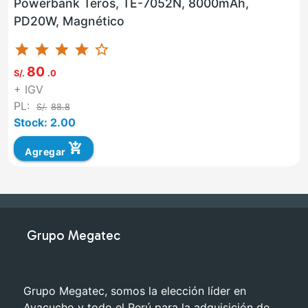
Powerbank Teros, TE-7052N, 8000mAh,
PD20W, Magnético
star
star
star
star
star_border
80
S/.
.0
+ IGV
PL:
S/.
88.8
Stock: 2.00
add_shopping_cart
Agregar
Grupo Megatec
Grupo Megatec, somos la elección líder en
Ayacucho y todo el Perú para la adquisición de