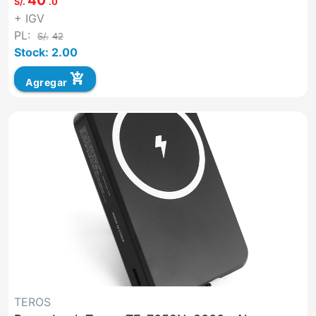
40
S/.
.0
+ IGV
PL:
S/.
42
Stock: 2.00
add_shopping_cart
Agregar
TEROS