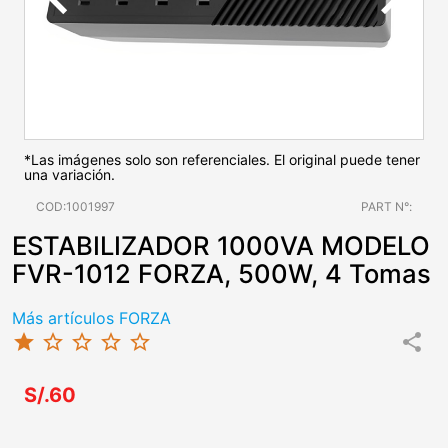
*Las imágenes solo son referenciales. El original puede tener
una variación.
COD:1001997
PART N°:
ESTABILIZADOR 1000VA MODELO
FVR-1012 FORZA, 500W, 4 Tomas
Más artículos FORZA
star
star_border
star_border
star_border
star_border
share
S/.60