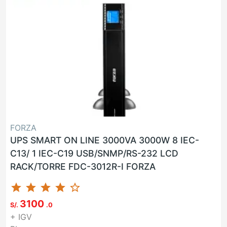
FORZA
UPS SMART ON LINE 3000VA 3000W 8 IEC-
C13/ 1 IEC-C19 USB/SNMP/RS-232 LCD
RACK/TORRE FDC-3012R-I FORZA
star
star
star
star
star_border
3100
S/.
.0
+ IGV