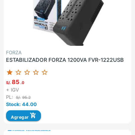
FORZA
ESTABILIZADOR FORZA 1200VA FVR-1222USB
star
star_border
star_border
star_border
star_border
85
S/.
.0
+ IGV
PL:
S/.
95.2
Stock: 44.00
add_shopping_cart
Agregar