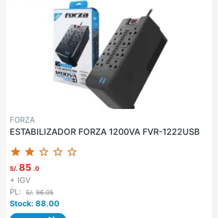
FORZA
ESTABILIZADOR FORZA 1200VA FVR-1222USB
star
star
star_border
star_border
star_border
85
S/.
.0
+ IGV
PL:
S/.
96.05
Stock: 88.00