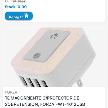
PL:
S/.
3503
Stock: 0.00
add_shopping_cart
Agregar
FORZA
TOMACORRIENTE C/PROTECTOR DE
SOBRETENSION, FORZA FWT-4012USB