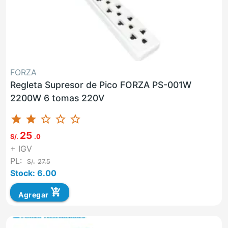
FORZA
Regleta Supresor de Pico FORZA PS-001W
2200W 6 tomas 220V
star
star
star_border
star_border
star_border
25
S/.
.0
+ IGV
PL:
S/.
27.5
Stock: 6.00
add_shopping_cart
Agregar