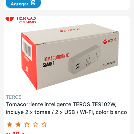
add_shopping_cart
Agregar
TEROS
Tomacorriente inteligente TEROS TE9102W,
incluye 2 x tomas / 2 x USB / Wi-Fi, color blanco
star
star
star_border
star_border
star_border