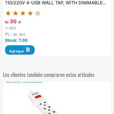
110/220V 4-USB WALL TAP, WITH DIMMABLE
NIGHTLIGHT.
star
star
star
star
star_border
30
S/.
.0
+ IGV
PL:
S/.
32.1
Stock: 7.00
add_shopping_cart
Agregar
Los clientes también compraron estos artículos