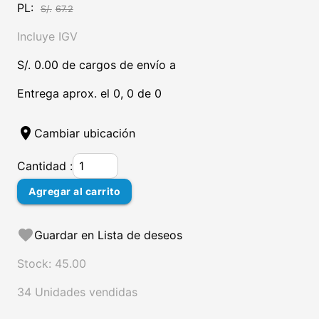
PL:
S/.
67.2
Incluye IGV
S/. 0.00 de cargos de envío a
Entrega aprox. el 0, 0 de 0
location_on
Cambiar ubicación
Cantidad :
Agregar al carrito
favorite
Guardar en Lista de deseos
Stock: 45.00
34 Unidades vendidas