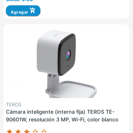
add_shopping_cart
Agregar
TEROS
Cámara inteligente (interna fija) TEROS TE-
90601W, resolución 3 MP, Wi-Fi, color blanco
star
star
star
star_border
star_border