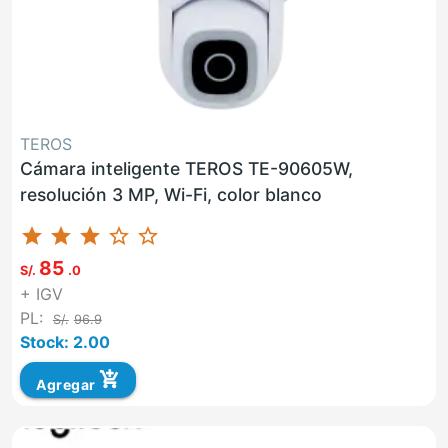
TEROS
Cámara inteligente TEROS TE-90605W,
resolución 3 MP, Wi-Fi, color blanco
star
star
star
star_border
star_border
85
S/.
.0
+ IGV
PL:
S/.
96.9
Stock: 2.00
add_shopping_cart
Agregar