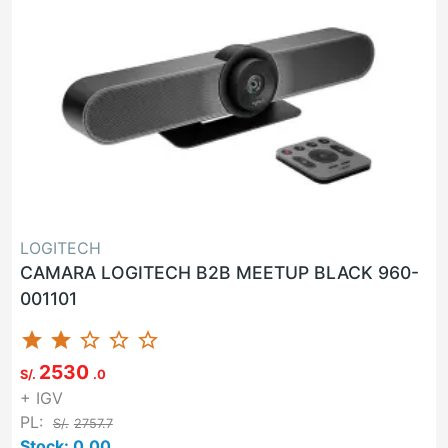
LOGITECH
CAMARA LOGITECH B2B MEETUP BLACK 960-
001101
star
star
star_border
star_border
star_border
2530
S/.
.0
+ IGV
PL:
S/.
2757.7
Stock: 0.00