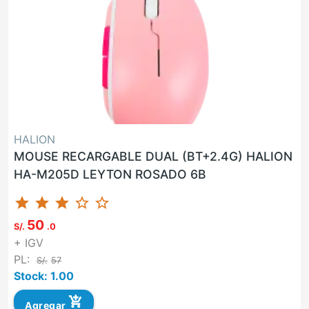
HALION
MOUSE RECARGABLE DUAL (BT+2.4G) HALION
HA-M205D LEYTON ROSADO 6B
star
star
star
star_border
star_border
50
S/.
.0
+ IGV
PL:
S/.
57
Stock: 1.00
add_shopping_cart
Agregar