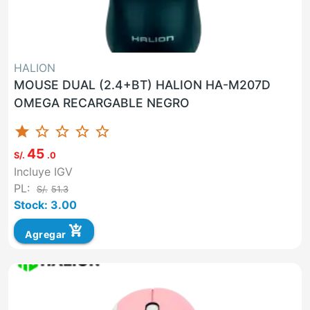
HALION
MOUSE DUAL (2.4+BT) HALION HA-M207D
OMEGA RECARGABLE NEGRO
star
star_border
star_border
star_border
star_border
45
S/.
.0
Incluye IGV
PL:
S/.
51.3
Stock: 3.00
add_shopping_cart
Agregar