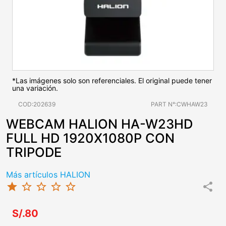
*Las imágenes solo son referenciales. El original puede tener
una variación.
COD:202639
PART N°:CWHAW23
WEBCAM HALION HA-W23HD
FULL HD 1920X1080P CON
TRIPODE
Más artículos HALION
star
star_border
star_border
star_border
star_border
share
S/.80