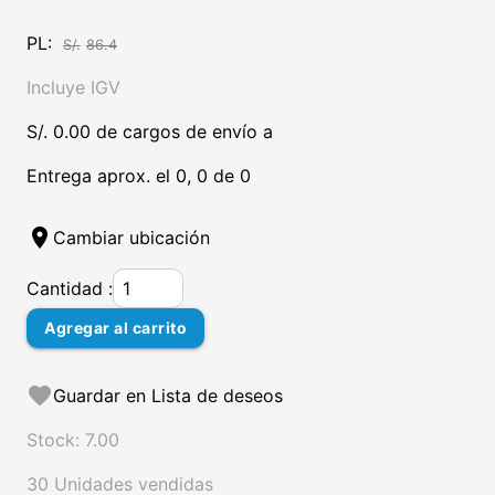
PL:
S/.
86.4
Incluye IGV
S/. 0.00 de cargos de envío a
Entrega aprox. el 0, 0 de 0
location_on
Cambiar ubicación
Cantidad :
Agregar al carrito
favorite
Guardar en Lista de deseos
Stock: 7.00
30 Unidades vendidas