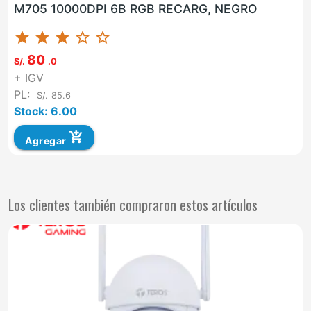
M705 10000DPI 6B RGB RECARG, NEGRO
star
star
star
star_border
star_border
80
S/.
.0
+ IGV
PL:
S/.
85.6
Stock: 6.00
add_shopping_cart
Agregar
Los clientes también compraron estos artículos