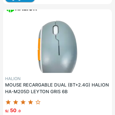
HALION
MOUSE RECARGABLE DUAL (BT+2.4G) HALION
HA-M205D LEYTON GRIS 6B
star
star
star
star
star_border
50
S/.
.0