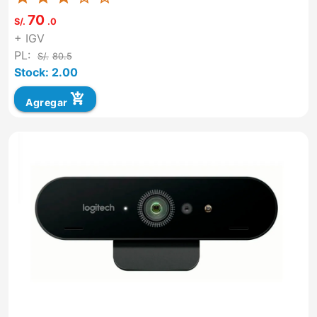
70
S/.
.0
+ IGV
PL:
S/.
80.5
Stock: 2.00
add_shopping_cart
Agregar