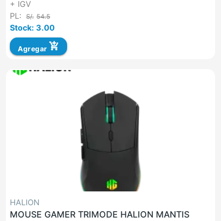
+ IGV
PL:
S/.
54.5
Stock: 3.00
add_shopping_cart
Agregar
HALION
MOUSE GAMER TRIMODE HALION MANTIS