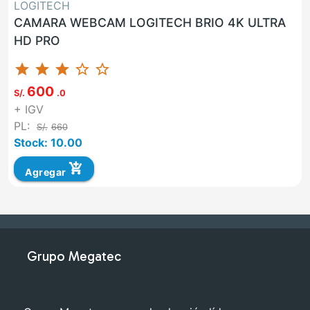
LOGITECH
CAMARA WEBCAM LOGITECH BRIO 4K ULTRA
HD PRO
star
star
star
star_border
star_border
600
S/.
.0
+ IGV
PL:
S/.
660
Stock: 10.00
add_shopping_cart
Agregar
Grupo Megatec