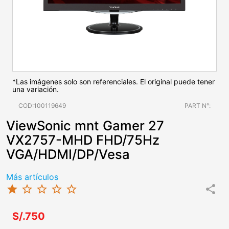
*Las imágenes solo son referenciales. El original puede tener
una variación.
COD:100119649
PART N°:
ViewSonic mnt Gamer 27
VX2757-MHD FHD/75Hz
VGA/HDMI/DP/Vesa
Más artículos
star
star_border
star_border
star_border
star_border
share
S/.750