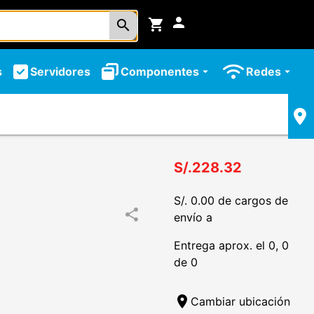
person
shopping_cart
search
s
Servidores
Componentes
Redes
arrow_drop_down
arrow_drop_down
S/.228.32
S/. 0.00 de cargos de
share
envío a
Entrega aprox. el 0, 0
de 0
location_on
Cambiar ubicación