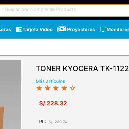
chrome_reader_mode
tv
soras
Tarjeta Video
Proyectores
Monitore
TONER KYOCERA TK-1122
Más artículos
star
star
star
star
star_border
S/.228.32
PL:
S/.
239.74