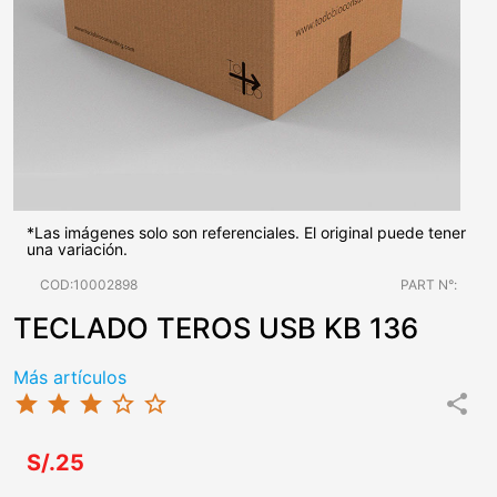
*Las imágenes solo son referenciales. El original puede tener
una variación.
COD:10002898
PART N°:
TECLADO TEROS USB KB 136
Más artículos
star
star
star
star_border
star_border
share
S/.25