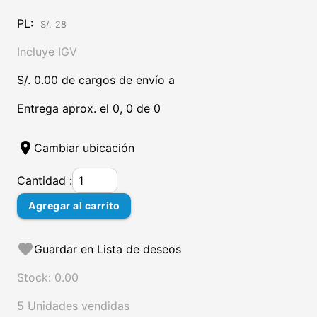
PL:
S/.
28
Incluye IGV
S/. 0.00 de cargos de envío a
Entrega aprox. el 0, 0 de 0
location_on
Cambiar ubicación
Cantidad :
Agregar al carrito
favorite
Guardar en Lista de deseos
Stock: 0.00
5 Unidades vendidas