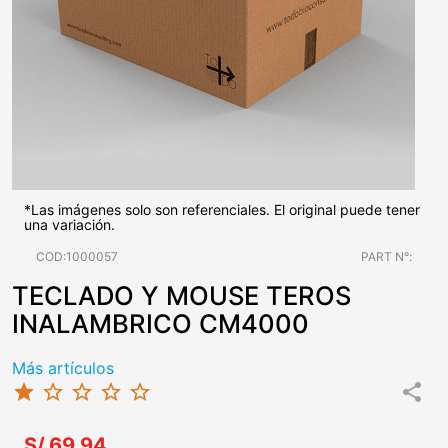
*Las imágenes solo son referenciales. El original puede tener
una variación.
COD:1000057
PART N°:
TECLADO Y MOUSE TEROS
INALAMBRICO CM4000
Más artículos
star
star_border
star_border
star_border
star_border
share
S/.69.94