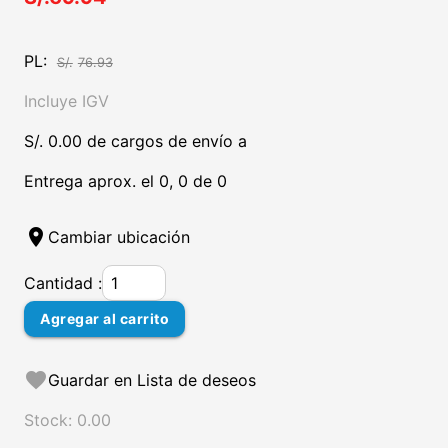
PL:
S/.
76.93
Incluye IGV
S/. 0.00 de cargos de envío a
Entrega aprox. el 0, 0 de 0
location_on
Cambiar ubicación
Cantidad :
Agregar al carrito
favorite
Guardar en Lista de deseos
Stock: 0.00