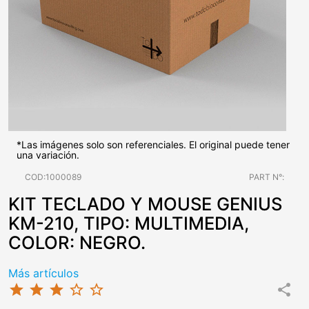
*Las imágenes solo son referenciales. El original puede tener
una variación.
COD:1000089
PART N°:
KIT TECLADO Y MOUSE GENIUS
KM-210, TIPO: MULTIMEDIA,
COLOR: NEGRO.
Más artículos
star
star
star
star_border
star_border
share