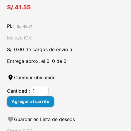
S/.41.55
PL:
S/.
45.71
Incluye IGV
S/. 0.00 de cargos de envío a
Entrega aprox. el 0, 0 de 0
location_on
Cambiar ubicación
Cantidad :
Agregar al carrito
favorite
Guardar en Lista de deseos
Stock: 0.00