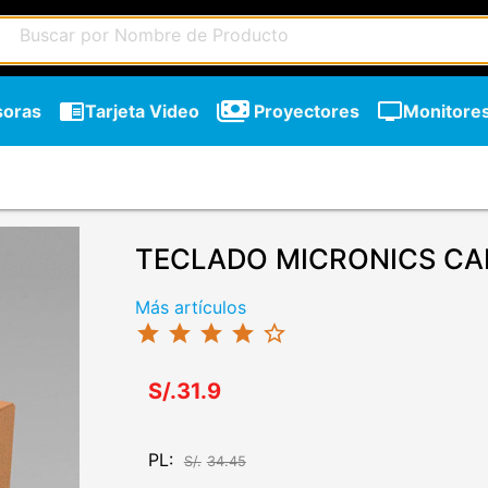
chrome_reader_mode
tv
soras
Tarjeta Video
Proyectores
Monitore
TECLADO MICRONICS CA
Más artículos
star
star
star
star
star_border
S/.31.9
PL:
S/.
34.45