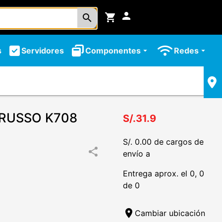
person
shopping_cart
search
s
Servidores
Componentes
Redes
arrow_drop_down
arrow_drop_down
RUSSO K708
S/.31.9
S/. 0.00 de cargos de
share
envío a
Entrega aprox. el 0, 0
de 0
location_on
Cambiar ubicación