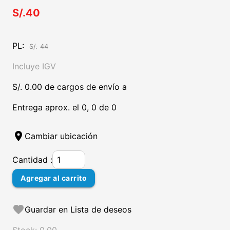
S/.40
PL:
S/.
44
Incluye IGV
S/. 0.00 de cargos de envío a
Entrega aprox. el 0, 0 de 0
location_on
Cambiar ubicación
Cantidad :
Agregar al carrito
favorite
Guardar en Lista de deseos
Stock: 0.00