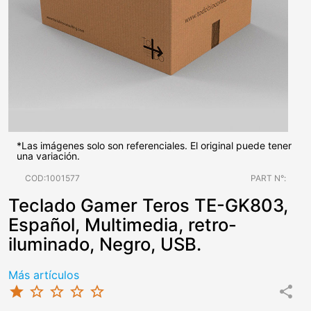
*Las imágenes solo son referenciales. El original puede tener
una variación.
COD:1001577
PART N°:
Teclado Gamer Teros TE-GK803,
Español, Multimedia, retro-
iluminado, Negro, USB.
Más artículos
star
star_border
star_border
star_border
star_border
share