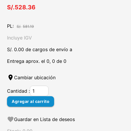
S/.528.36
PL:
S/.
581.19
Incluye IGV
S/. 0.00 de cargos de envío a
Entrega aprox. el 0, 0 de 0
location_on
Cambiar ubicación
Cantidad :
Agregar al carrito
favorite
Guardar en Lista de deseos
Stock: 0.00