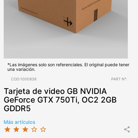
*Las imágenes solo son referenciales. El original puede tener
una variación.
COD:1000838
PART N°:
Tarjeta de video GB NVIDIA
GeForce GTX 750Ti, OC2 2GB
GDDR5
Más artículos
star
star
star
star_border
star_border
share