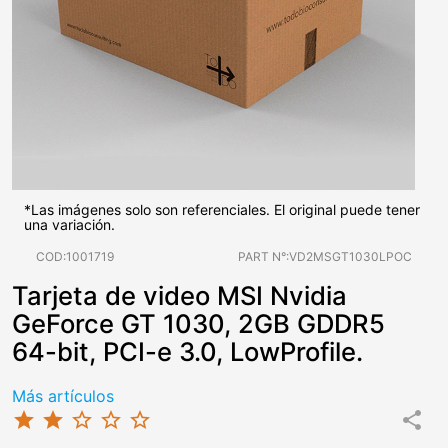
*Las imágenes solo son referenciales. El original puede tener
una variación.
COD:1001719
PART N°:VD2MSGT1030LPOC
Tarjeta de video MSI Nvidia
GeForce GT 1030, 2GB GDDR5
64-bit, PCI-e 3.0, LowProfile.
Más artículos
star
star
star_border
star_border
star_border
share