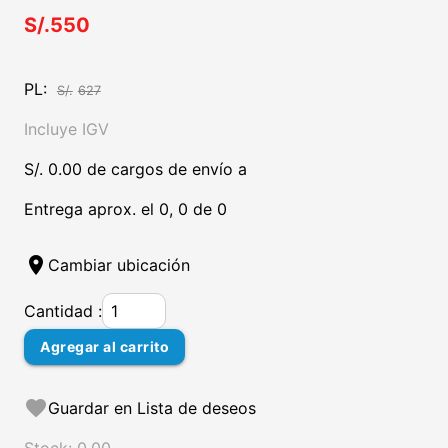
S/.550
PL:
S/.
627
Incluye IGV
S/. 0.00 de cargos de envío a
Entrega aprox. el 0, 0 de 0
location_on
Cambiar ubicación
Cantidad :
Agregar al carrito
favorite
Guardar en Lista de deseos
Stock: 0.00