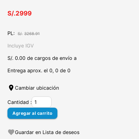
S/.2999
PL:
S/.
3268.91
Incluye IGV
S/. 0.00 de cargos de envío a
Entrega aprox. el 0, 0 de 0
location_on
Cambiar ubicación
Cantidad :
Agregar al carrito
favorite
Guardar en Lista de deseos