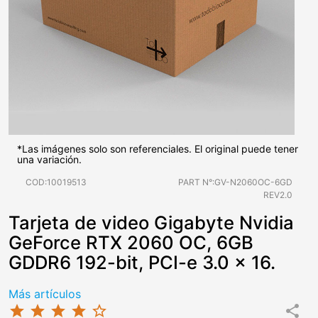
*Las imágenes solo son referenciales. El original puede tener
una variación.
COD:10019513
PART N°:GV-N2060OC-6GD
REV2.0
Tarjeta de video Gigabyte Nvidia
GeForce RTX 2060 OC, 6GB
GDDR6 192-bit, PCI-e 3.0 x 16.
Más artículos
star
star
star
star
star_border
share