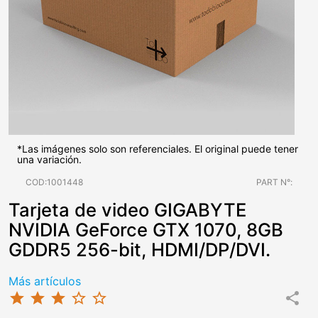
*Las imágenes solo son referenciales. El original puede tener
una variación.
COD:1001448
PART N°:
Tarjeta de video GIGABYTE
NVIDIA GeForce GTX 1070, 8GB
GDDR5 256-bit, HDMI/DP/DVI.
Más artículos
star
star
star
star_border
star_border
share