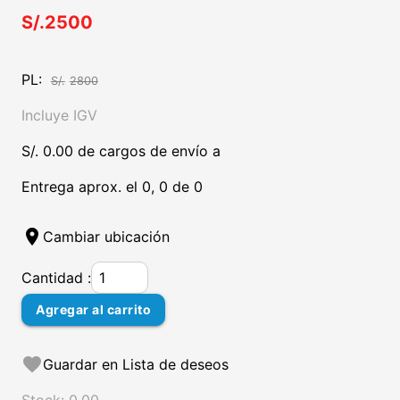
S/.2500
PL:
S/.
2800
Incluye IGV
S/. 0.00 de cargos de envío a
Entrega aprox. el 0, 0 de 0
location_on
Cambiar ubicación
Cantidad :
Agregar al carrito
favorite
Guardar en Lista de deseos
Stock: 0.00