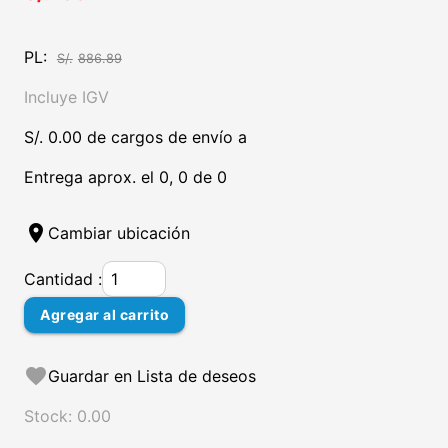
PL:
S/.
886.89
Incluye IGV
S/. 0.00 de cargos de envío a
Entrega aprox. el 0, 0 de 0
location_on
Cambiar ubicación
Cantidad :
Agregar al carrito
favorite
Guardar en Lista de deseos
Stock: 0.00