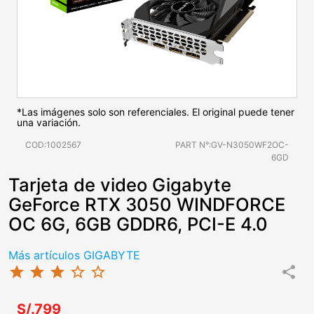
*Las imágenes solo son referenciales. El original puede tener
una variación.
COD:1002567
PART N°:GV-N3050WF2OC-
6GD
Tarjeta de video Gigabyte
GeForce RTX 3050 WINDFORCE
OC 6G, 6GB GDDR6, PCI-E 4.0
Más artículos GIGABYTE
star
star
star
star_border
star_border
share
S/.799