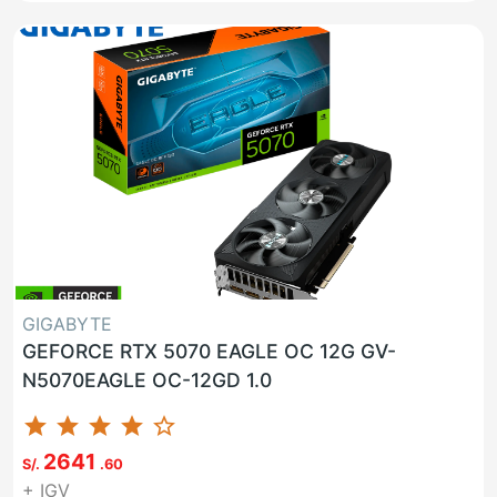
GIGABYTE
GEFORCE RTX 5070 EAGLE OC 12G GV-
N5070EAGLE OC-12GD 1.0
star
star
star
star
star_border
2641
S/.
.60
+ IGV