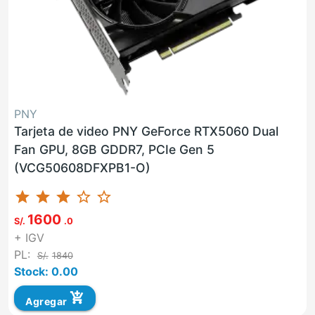
PNY
Tarjeta de video PNY GeForce RTX5060 Dual
Fan GPU, 8GB GDDR7, PCIe Gen 5
(VCG50608DFXPB1-O)
star
star
star
star_border
star_border
1600
S/.
.0
+ IGV
PL:
S/.
1840
Stock: 0.00
add_shopping_cart
Agregar