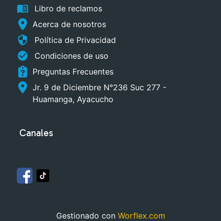
menu_book
Libro de reclamos
Acerca de nosotros
security
Política de Privacidad
check_circle
Condiciones de uso
Preguntas Frecuentes
Jr. 9 de Diciembre N°236 Suc 277 -
Huamanga, Ayacucho
Canales
Gestionado con
Worflex.com