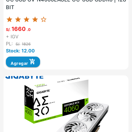
BIT
star
star
star
star
star_border
1660
S/.
.0
+ IGV
PL:
S/.
1826
Stock: 12.00
add_shopping_cart
Agregar