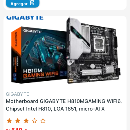
add_shopping_cart
Agregar
GIGABYTE
Motherboard GIGABYTE H810MGAMING WIFI6,
Chipset Intel H810, LGA 1851, micro-ATX
star
star
star
star_border
star_border