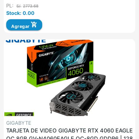
PL:
S/.
2773.68
Stock: 0.00
add_shopping_cart
Agregar
GIGABYTE
TARJETA DE VIDEO GIGABYTE RTX 4060 EAGLE
OC 8GB GV-N4060EAGLE OC-8GD GDDR6 | 128