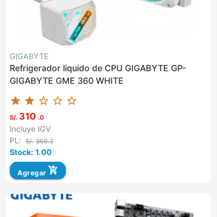
GIGABYTE
Refrigerador liquido de CPU GIGABYTE GP-
GIGABYTE GME 360 WHITE
star
star
star_border
star_border
star_border
310
S/.
.0
Incluye IGV
PL:
S/.
350.3
Stock: 1.00
add_shopping_cart
Agregar