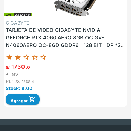
GIGABYTE
TARJETA DE VIDEO GIGABYTE NVIDIA
GEFORCE RTX 4060 AERO 8GB OC GV-
N4060AERO OC-8GD GDDR6 | 128 BIT | DP *2 -
HDMI *2 | 3 FAN
star
star
star_border
star_border
star_border
1730
S/.
.0
+ IGV
PL:
S/.
1868.4
Stock: 8.00
add_shopping_cart
Agregar