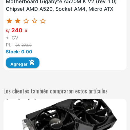
Motherboard Gigabyte A520M K V2 (rev. 1.0)
Chipset AMD A520, Socket AM4, Micro ATX
star
star
star_border
star_border
star_border
240
S/.
.0
+ IGV
PL:
S/.
273.6
Stock: 0.00
add_shopping_cart
Agregar
Los clientes también compraron estos artículos