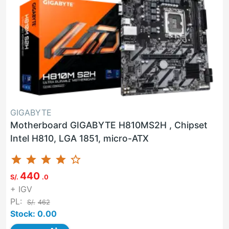
GIGABYTE
Motherboard GIGABYTE H810MS2H , Chipset
Intel H810, LGA 1851, micro-ATX
star
star
star
star
star_border
440
S/.
.0
+ IGV
PL:
S/.
462
Stock: 0.00