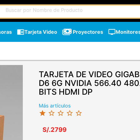
chrome_reader_mode
tv
soras
Tarjeta Video
Proyectores
Monitore
TARJETA DE VIDEO GIGA
D6 6G NVIDIA 566.40 480
BITS HDMI DP
Más artículos
star
star_border
star_border
star_border
star_border
S/.2799