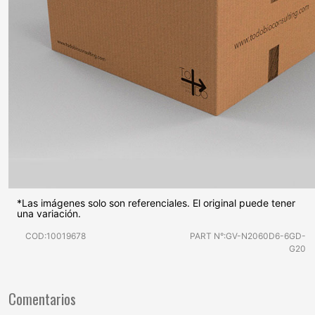
*Las imágenes solo son referenciales. El original puede tener
una variación.
COD:10019678
PART N°:GV-N2060D6-6GD-
G20
Comentarios