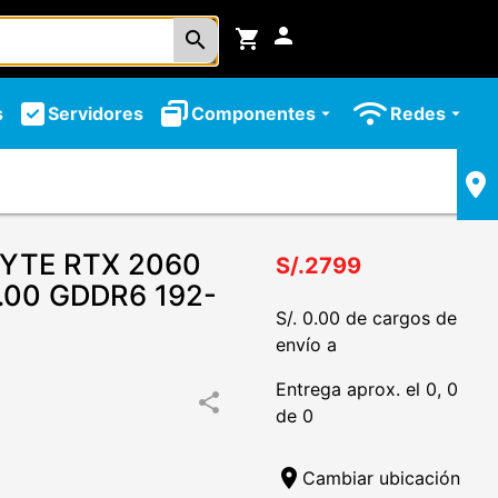
person
shopping_cart
search
s
Servidores
Componentes
Redes
arrow_drop_down
arrow_drop_down
BYTE RTX 2060
S/.2799
.00 GDDR6 192-
S/. 0.00 de cargos de
envío a
Entrega aprox. el 0, 0
share
de 0
location_on
Cambiar ubicación