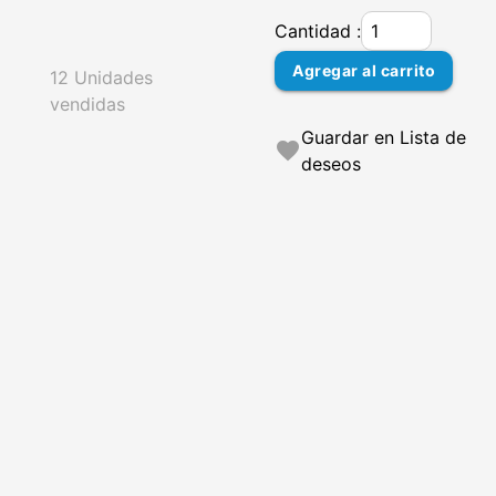
Cantidad :
Agregar al carrito
12 Unidades
vendidas
Guardar en Lista de
favorite
deseos