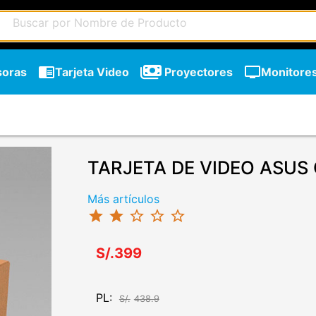
chrome_reader_mode
tv
soras
Tarjeta Video
Proyectores
Monitore
TARJETA DE VIDEO ASUS
Más artículos
star
star
star_border
star_border
star_border
S/.399
PL:
S/.
438.9