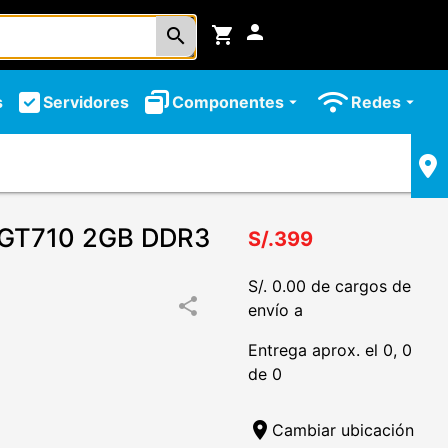
person
shopping_cart
search
s
Servidores
Componentes
Redes
arrow_drop_down
arrow_drop_down
 GT710 2GB DDR3
S/.399
S/. 0.00 de cargos de
share
envío a
Entrega aprox. el 0, 0
de 0
location_on
Cambiar ubicación