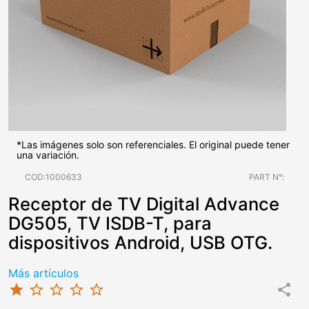
*Las imágenes solo son referenciales. El original puede tener
una variación.
COD:1000633
PART N°:
Receptor de TV Digital Advance
DG505, TV ISDB-T, para
dispositivos Android, USB OTG.
Más artículos
star
star_border
star_border
star_border
star_border
share