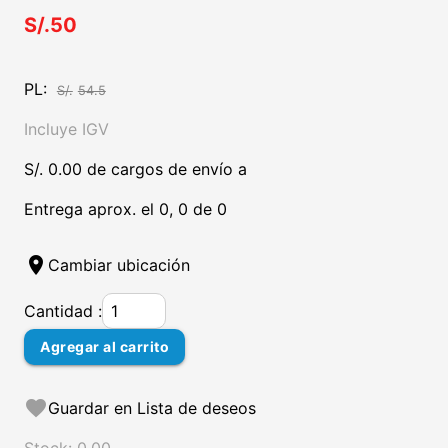
S/.50
PL:
S/.
54.5
Incluye IGV
S/. 0.00 de cargos de envío a
Entrega aprox. el 0, 0 de 0
location_on
Cambiar ubicación
Cantidad :
Agregar al carrito
favorite
Guardar en Lista de deseos
Stock: 0.00