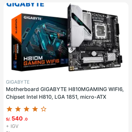
GIGABYTE
Motherboard GIGABYTE H810MGAMING WIFI6,
Chipset Intel H810, LGA 1851, micro-ATX
star
star
star
star
star_border
540
S/.
.0
+ IGV