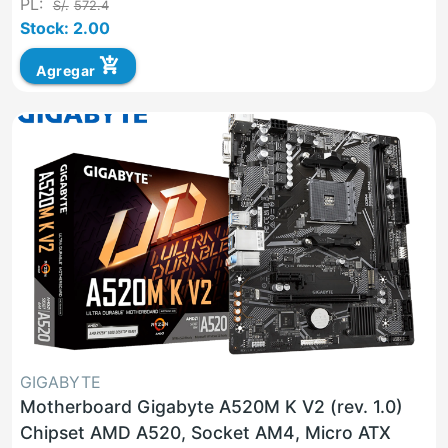
PL:
S/.
572.4
Stock: 2.00
add_shopping_cart
Agregar
GIGABYTE
Motherboard Gigabyte A520M K V2 (rev. 1.0)
Chipset AMD A520, Socket AM4, Micro ATX