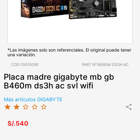
*Las imágenes solo son referenciales. El original puede tener
una variación.
COD:10019395
PART N°:B460M DS3H AC
Placa madre gigabyte mb gb
B460m ds3h ac svl wifi
Más artículos GIGABYTE
star
star
star_border
star_border
star_border
share
S/.540