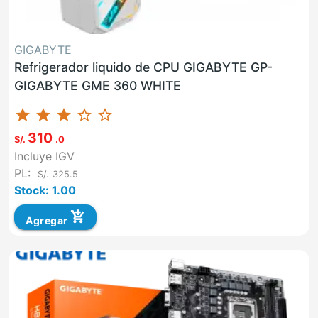
GIGABYTE
Refrigerador liquido de CPU GIGABYTE GP-
GIGABYTE GME 360 WHITE
star
star
star
star_border
star_border
310
S/.
.0
Incluye IGV
PL:
S/.
325.5
Stock: 1.00
add_shopping_cart
Agregar