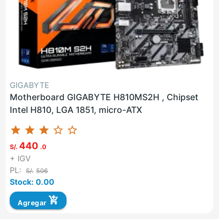
GIGABYTE
Motherboard GIGABYTE H810MS2H , Chipset
Intel H810, LGA 1851, micro-ATX
star
star
star
star_border
star_border
440
S/.
.0
+ IGV
PL:
S/.
506
Stock: 0.00
add_shopping_cart
Agregar