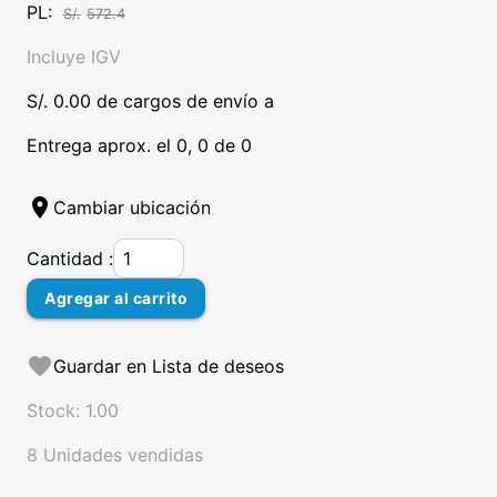
PL:
S/.
572.4
Incluye IGV
S/. 0.00 de cargos de envío a
Entrega aprox. el 0, 0 de 0
location_on
Cambiar ubicación
Cantidad :
Agregar al carrito
favorite
Guardar en Lista de deseos
Stock: 1.00
8 Unidades vendidas