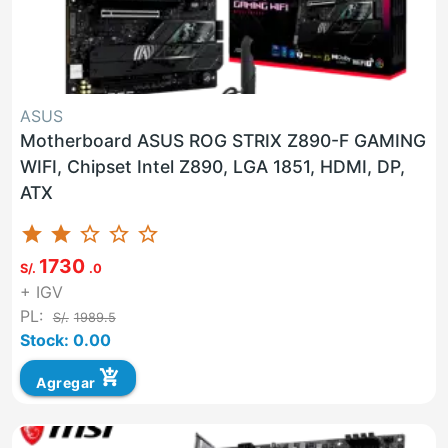
ASUS
Motherboard ASUS ROG STRIX Z890-F GAMING
WIFI, Chipset Intel Z890, LGA 1851, HDMI, DP,
ATX
star
star
star_border
star_border
star_border
1730
S/.
.0
+ IGV
PL:
S/.
1989.5
Stock: 0.00
add_shopping_cart
Agregar