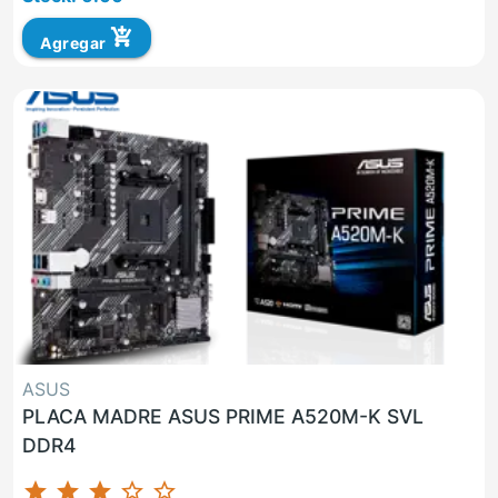
add_shopping_cart
Agregar
ASUS
PLACA MADRE ASUS PRIME A520M-K SVL
DDR4
star
star
star
star_border
star_border