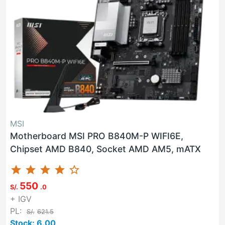
MSI
Motherboard MSI PRO B840M-P WIFI6E,
Chipset AMD B840, Socket AMD AM5, mATX
star
star
star
star
star_border
550
S/.
.0
+ IGV
PL:
S/.
621.5
Stock: 6.00