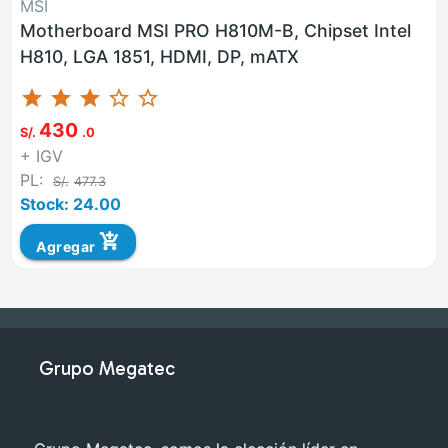
MSI
Motherboard MSI PRO H810M-B, Chipset Intel
H810, LGA 1851, HDMI, DP, mATX
star
star
star
star_border
star_border
430
S/.
.0
+ IGV
PL:
S/.
477.3
Stock: 24.00
add_shopping_cart
Agregar
Grupo Megatec