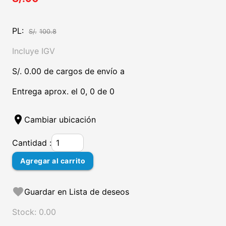
PL:
S/.
100.8
Incluye IGV
S/. 0.00 de cargos de envío a
Entrega aprox. el 0, 0 de 0
location_on
Cambiar ubicación
Cantidad :
Agregar al carrito
favorite
Guardar en Lista de deseos
Stock: 0.00