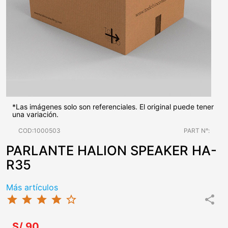
*Las imágenes solo son referenciales. El original puede tener
una variación.
COD:1000503
PART N°:
PARLANTE HALION SPEAKER HA-
R35
Más artículos
star
star
star
star
star_border
share
S/.90