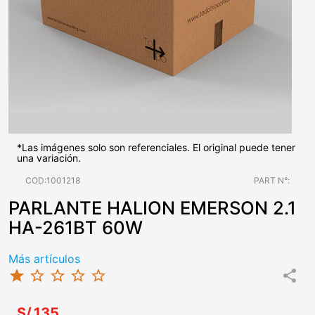
*Las imágenes solo son referenciales. El original puede tener
una variación.
COD:1001218
PART N°:
PARLANTE HALION EMERSON 2.1
HA-261BT 60W
Más artículos
star
star_border
star_border
star_border
star_border
share
S/.135