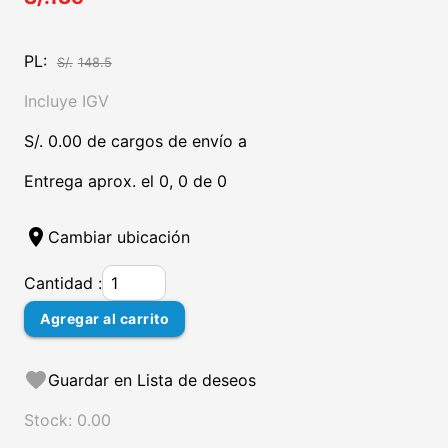
PL:
S/.
148.5
Incluye IGV
S/. 0.00 de cargos de envío a
Entrega aprox. el 0, 0 de 0
location_on
Cambiar ubicación
Cantidad :
Agregar al carrito
favorite
Guardar en Lista de deseos
Stock: 0.00