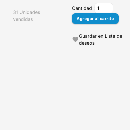
Cantidad :
31 Unidades
Agregar al carrito
vendidas
Guardar en Lista de
favorite
deseos