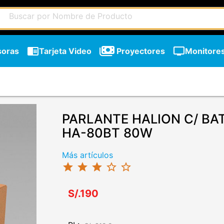
chrome_reader_mode
tv
soras
Tarjeta Video
Proyectores
Monitore
PARLANTE HALION C/ BA
HA-80BT 80W
Más artículos
star
star
star
star_border
star_border
S/.190