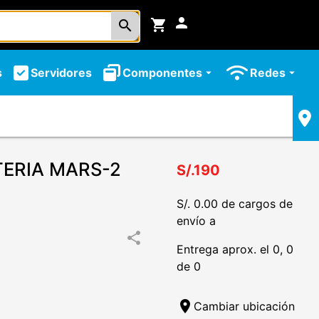
person
shopping_cart
search
s
Servidores
Componentes
Redes
arrow_drop_down
arrow_drop_down
TERIA MARS-2
S/.190
S/. 0.00 de cargos de
envío a
share
Entrega aprox. el 0, 0
de 0
location_on
Cambiar ubicación