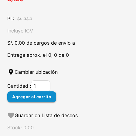
PL:
S/.
33.9
Incluye IGV
S/. 0.00 de cargos de envío a
Entrega aprox. el 0, 0 de 0
location_on
Cambiar ubicación
Cantidad :
Agregar al carrito
favorite
Guardar en Lista de deseos
Stock: 0.00