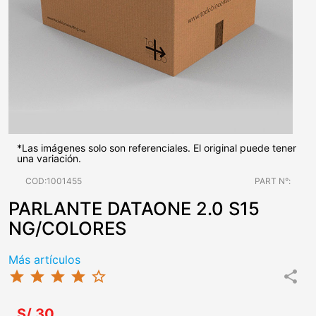
*Las imágenes solo son referenciales. El original puede tener
una variación.
COD:1001455
PART N°:
PARLANTE DATAONE 2.0 S15
NG/COLORES
Más artículos
star
star
star
star
star_border
share
S/.30