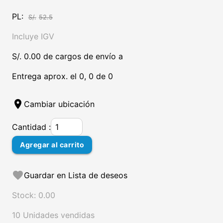
PL:
S/.
52.5
Incluye IGV
S/. 0.00 de cargos de envío a
Entrega aprox. el 0, 0 de 0
location_on
Cambiar ubicación
Cantidad :
Agregar al carrito
favorite
Guardar en Lista de deseos
Stock: 0.00
10 Unidades vendidas