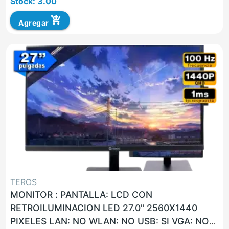
Stock: 3.00
add_shopping_cart
Agregar
TEROS
MONITOR : PANTALLA: LCD CON
RETROILUMINACION LED 27.0" 2560X1440
PIXELES LAN: NO WLAN: NO USB: SI VGA: NO