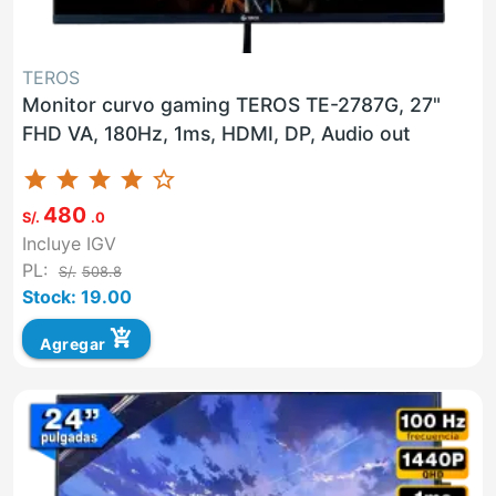
TEROS
Monitor curvo gaming TEROS TE-2787G, 27"
FHD VA, 180Hz, 1ms, HDMI, DP, Audio out
star
star
star
star
star_border
480
S/.
.0
Incluye IGV
PL:
S/.
508.8
Stock: 19.00
add_shopping_cart
Agregar