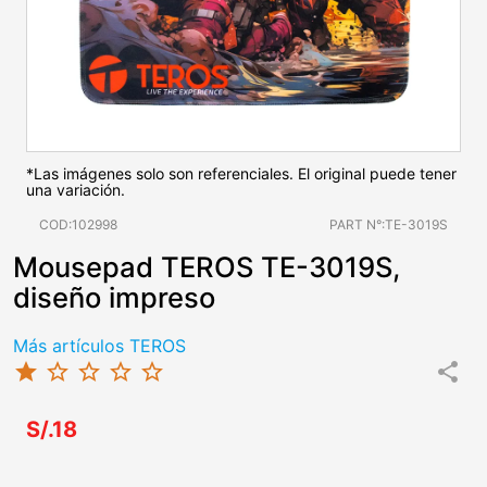
*Las imágenes solo son referenciales. El original puede tener
una variación.
COD:102998
PART N°:TE-3019S
Mousepad TEROS TE-3019S,
diseño impreso
Más artículos TEROS
star
star_border
star_border
star_border
star_border
share
S/.18