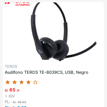
TEROS
Audífono TEROS TE-8039CS, USB, Negro
star
star
star
star
star_border
65
S/.
.0
+ IGV
PL:
S/.
69.55