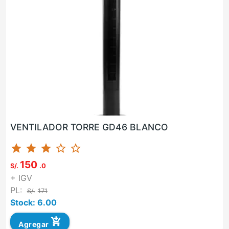
VENTILADOR TORRE GD46 BLANCO
star
star
star
star_border
star_border
150
S/.
.0
+ IGV
PL:
S/.
171
Stock: 6.00
add_shopping_cart
Agregar