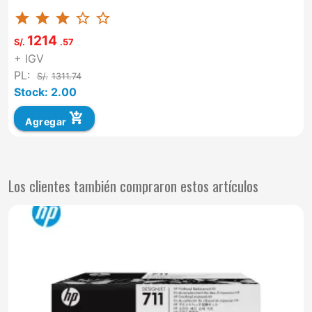
HDMI: SI G. F: 36 MESES CARRY-IN UNIDAD
star
star
star
star_border
star_border
TERO...
1214
S/.
.57
+ IGV
PL:
S/.
1311.74
Stock: 2.00
add_shopping_cart
Agregar
Los clientes también compraron estos artículos