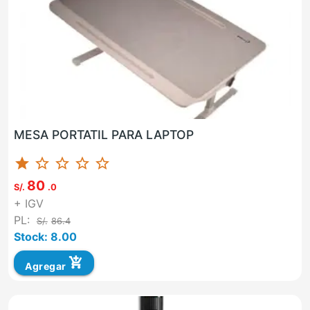
MESA PORTATIL PARA LAPTOP
star
star_border
star_border
star_border
star_border
80
S/.
.0
+ IGV
PL:
S/.
86.4
Stock: 8.00
add_shopping_cart
Agregar