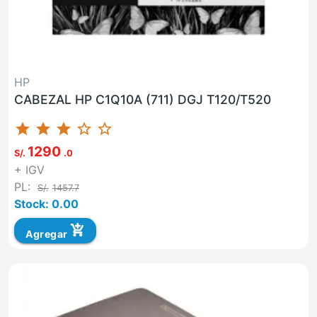
HP
CABEZAL HP C1Q10A (711) DGJ T120/T520
star
star
star
star_border
star_border
1290
S/.
.0
+ IGV
PL:
S/.
1457.7
Stock: 0.00
add_shopping_cart
Agregar