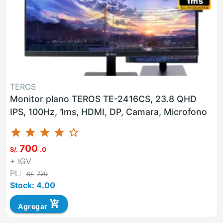
TEROS
Monitor plano TEROS TE-2416CS, 23.8 QHD
IPS, 100Hz, 1ms, HDMI, DP, Camara, Microfono
star
star
star
star
star_border
700
S/.
.0
+ IGV
PL:
S/.
770
Stock: 4.00
add_shopping_cart
Agregar