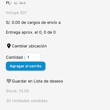
PL:
S/.
18.9
Incluye IGV
S/. 0.00 de cargos de envío a
Entrega aprox. el 0, 0 de 0
location_on
Cambiar ubicación
Cantidad :
Agregar al carrito
favorite
Guardar en Lista de deseos
Stock: 13.00
30 Unidades vendidas