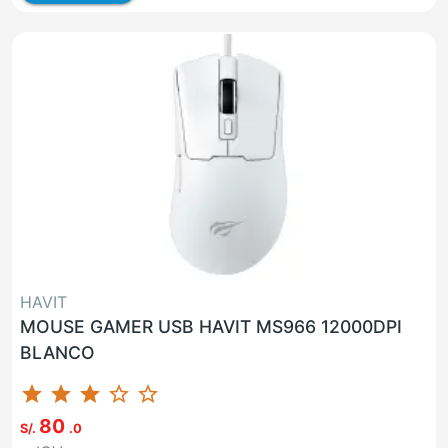
HAVIT
MOUSE GAMER USB HAVIT MS966 12000DPI
BLANCO
star
star
star
star_border
star_border
80
S/.
.0