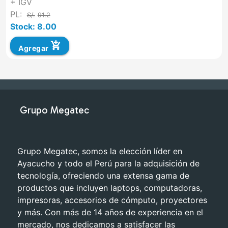
+ IGV
PL:
S/.
91.2
Stock: 8.00
add_shopping_cart
Agregar
Grupo Megatec
Grupo Megatec, somos la elección líder en
Ayacucho y todo el Perú para la adquisición de
tecnología, ofreciendo una extensa gama de
productos que incluyen laptops, computadoras,
impresoras, accesorios de cómputo, proyectores
y más. Con más de 14 años de experiencia en el
mercado, nos dedicamos a satisfacer las