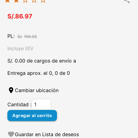
star
star
star_border
star_border
star_border
share
S/.86.97
PL:
S/.
100.02
Incluye IGV
S/. 0.00 de cargos de envío a
Entrega aprox. el 0, 0 de 0
location_on
Cambiar ubicación
Cantidad :
Agregar al carrito
favorite
Guardar en Lista de deseos