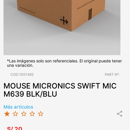
*Las imágenes solo son referenciales. El original puede tener
una variación.
COD:1001462
PART N°:
MOUSE MICRONICS SWIFT MIC
M639 BLK/BLU
Más artículos
star
star_border
star_border
star_border
star_border
share
S/.20