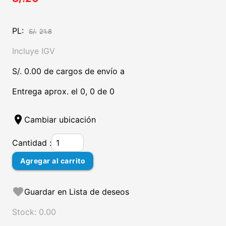
PL:
S/.
21.8
Incluye IGV
S/. 0.00 de cargos de envío a
Entrega aprox. el 0, 0 de 0
location_on
Cambiar ubicación
Cantidad :
Agregar al carrito
favorite
Guardar en Lista de deseos
Stock: 0.00