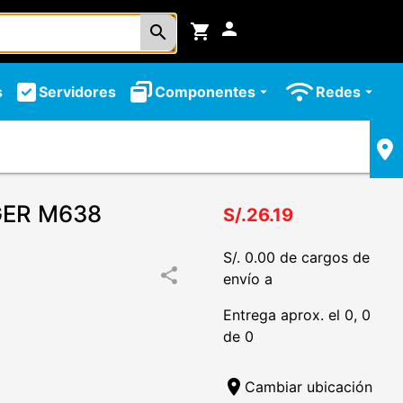
person
shopping_cart
search
s
Servidores
Componentes
Redes
arrow_drop_down
arrow_drop_down
ER M638
S/.26.19
S/. 0.00 de cargos de
share
envío a
Entrega aprox. el 0, 0
de 0
location_on
Cambiar ubicación