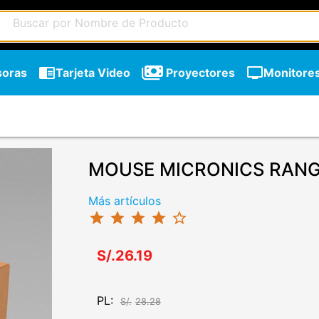
chrome_reader_mode
tv
soras
Tarjeta Video
Proyectores
Monitore
MOUSE MICRONICS RANG
Más artículos
star
star
star
star
star_border
S/.26.19
PL:
S/.
28.28