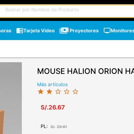
chrome_reader_mode
tv
soras
Tarjeta Video
Proyectores
Monitore
MOUSE HALION ORION H
Más artículos
star
star
star_border
star_border
star_border
S/.26.67
PL:
S/.
29.61