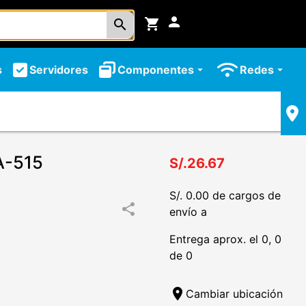
person
shopping_cart
search
s
Servidores
Componentes
Redes
arrow_drop_down
arrow_drop_down
A-515
S/.26.67
S/. 0.00 de cargos de
share
envío a
Entrega aprox. el 0, 0
de 0
location_on
Cambiar ubicación