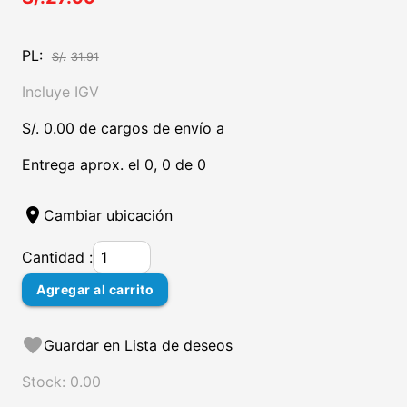
PL:
S/.
31.91
Incluye IGV
S/. 0.00 de cargos de envío a
Entrega aprox. el 0, 0 de 0
location_on
Cambiar ubicación
Cantidad :
Agregar al carrito
favorite
Guardar en Lista de deseos
Stock: 0.00