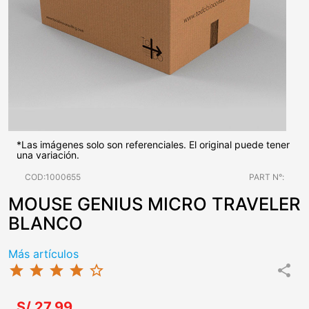
*Las imágenes solo son referenciales. El original puede tener
una variación.
COD:1000655
PART N°:
MOUSE GENIUS MICRO TRAVELER
BLANCO
Más artículos
star
star
star
star
star_border
share
S/.27.99