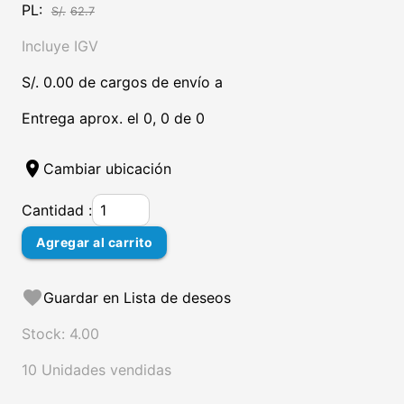
PL:
S/.
62.7
Incluye IGV
S/. 0.00 de cargos de envío a
Entrega aprox. el 0, 0 de 0
location_on
Cambiar ubicación
Cantidad :
Agregar al carrito
favorite
Guardar en Lista de deseos
Stock: 4.00
10 Unidades vendidas