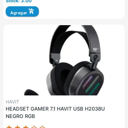
Stock: 3.00
add_shopping_cart
Agregar
HAVIT
HEADSET GAMER 7.1 HAVIT USB H2038U
NEGRO RGB