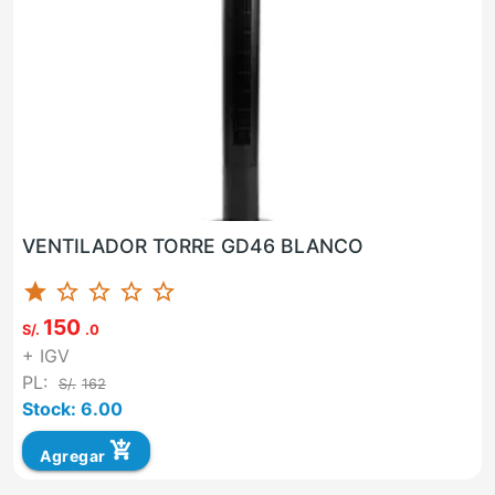
VENTILADOR TORRE GD46 BLANCO
star
star_border
star_border
star_border
star_border
150
S/.
.0
+ IGV
PL:
S/.
162
Stock: 6.00
add_shopping_cart
Agregar