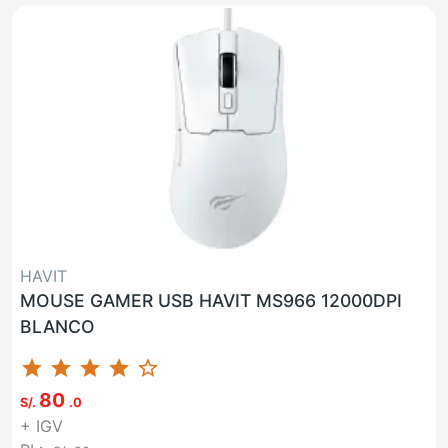
HAVIT
MOUSE GAMER USB HAVIT MS966 12000DPI
BLANCO
star
star
star
star
star_border
80
S/.
.0
+ IGV