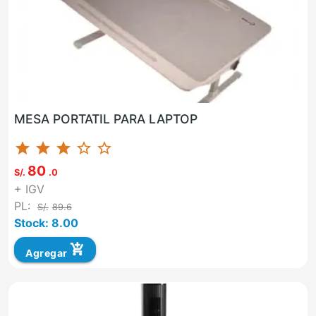
MESA PORTATIL PARA LAPTOP
star
star
star
star_border
star_border
80
S/.
.0
+ IGV
PL:
S/.
89.6
Stock: 8.00
add_shopping_cart
Agregar