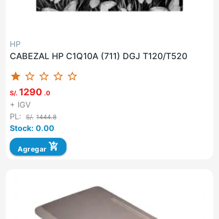
HP
CABEZAL HP C1Q10A (711) DGJ T120/T520
star
star_border
star_border
star_border
star_border
1290
S/.
.0
+ IGV
PL:
S/.
1444.8
Stock: 0.00
add_shopping_cart
Agregar