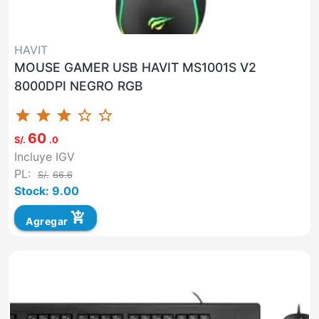
HAVIT
MOUSE GAMER USB HAVIT MS1001S V2
8000DPI NEGRO RGB
star
star
star
star_border
star_border
60
S/.
.0
Incluye IGV
PL:
S/.
66.6
Stock: 9.00
add_shopping_cart
Agregar