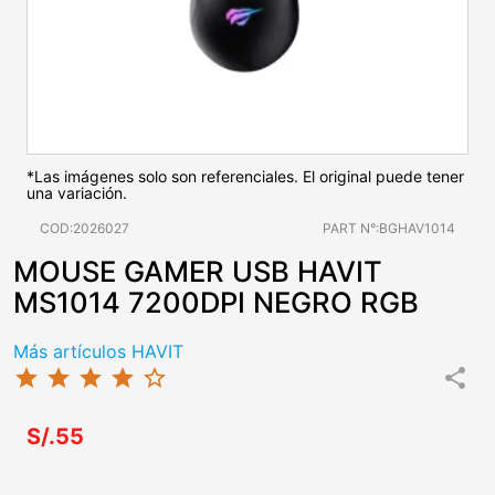
*Las imágenes solo son referenciales. El original puede tener
una variación.
COD:2026027
PART N°:BGHAV1014
MOUSE GAMER USB HAVIT
MS1014 7200DPI NEGRO RGB
Más artículos HAVIT
star
star
star
star
star_border
share
S/.55