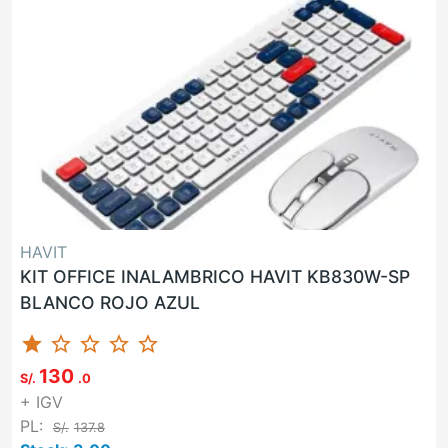
HAVIT
KIT OFFICE INALAMBRICO HAVIT KB830W-SP
BLANCO ROJO AZUL
star
star_border
star_border
star_border
star_border
130
S/.
.0
+ IGV
PL:
S/.
137.8