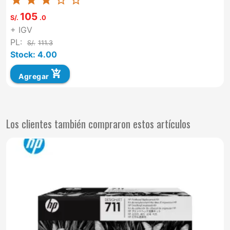
star
star
star
star_border
star_border
105
S/.
.0
+ IGV
PL:
S/.
111.3
Stock: 4.00
add_shopping_cart
Agregar
Los clientes también compraron estos artículos