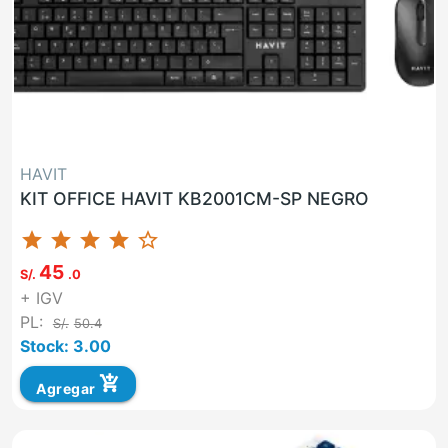
HAVIT
KIT OFFICE HAVIT KB2001CM-SP NEGRO
star
star
star
star
star_border
45
S/.
.0
+ IGV
PL:
S/.
50.4
Stock: 3.00
add_shopping_cart
Agregar