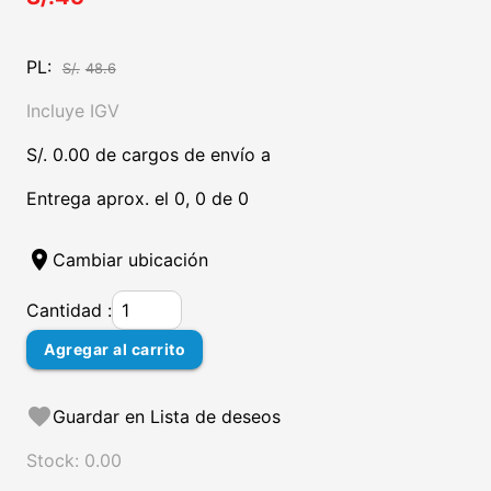
PL:
S/.
48.6
Incluye IGV
S/. 0.00 de cargos de envío a
Entrega aprox. el 0, 0 de 0
location_on
Cambiar ubicación
Cantidad :
Agregar al carrito
favorite
Guardar en Lista de deseos
Stock: 0.00