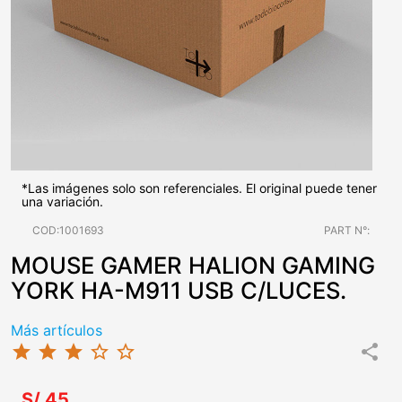
*Las imágenes solo son referenciales. El original puede tener
una variación.
COD:1001693
PART N°:
MOUSE GAMER HALION GAMING
YORK HA-M911 USB C/LUCES.
Más artículos
star
star
star
star_border
star_border
share
S/.45