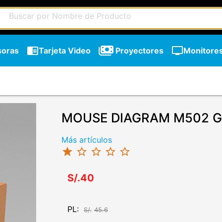
chrome_reader_mode
tv
soras
Tarjeta Video
Proyectores
Monitore
MOUSE DIAGRAM M502 
Más artículos
star
star_border
star_border
star_border
star_border
S/.40
PL:
S/.
45.6