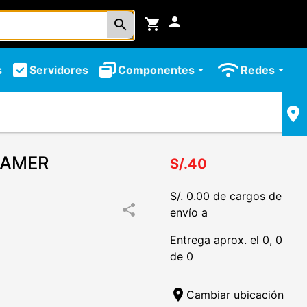
person
shopping_cart
search
s
Servidores
Componentes
Redes
arrow_drop_down
arrow_drop_down
GAMER
S/.40
S/. 0.00 de cargos de
share
envío a
Entrega aprox. el 0, 0
de 0
location_on
Cambiar ubicación