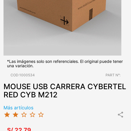
*Las imágenes solo son referenciales. El original puede tener
una variación.
COD:1000534
PART N°:
MOUSE USB CARRERA CYBERTEL
RED CYB M212
Más artículos
star
star
star_border
star_border
star_border
share
S/.22.79