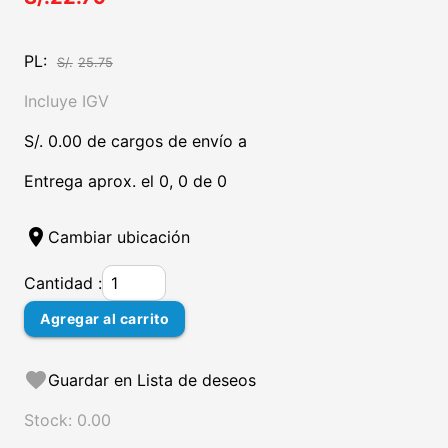
PL:
S/.
25.75
Incluye IGV
S/. 0.00 de cargos de envío a
Entrega aprox. el 0, 0 de 0
location_on
Cambiar ubicación
Cantidad :
Agregar al carrito
favorite
Guardar en Lista de deseos
Stock: 0.00