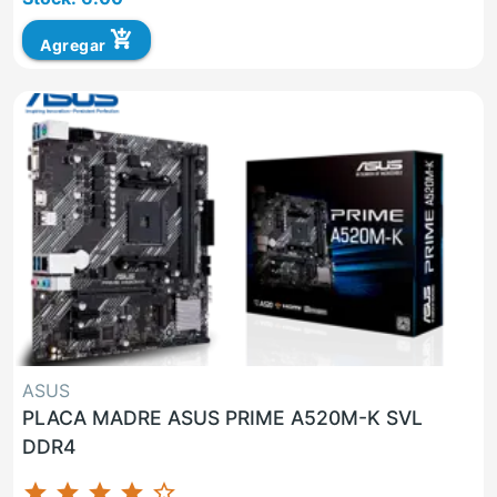
add_shopping_cart
Agregar
ASUS
PLACA MADRE ASUS PRIME A520M-K SVL
DDR4
star
star
star
star
star_border