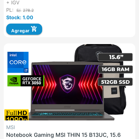
+ IGV
PL:
S/.
278.2
Stock: 1.00
add_shopping_cart
Agregar
MSI
Notebook Gaming MSI THIN 15 B13UC, 15.6