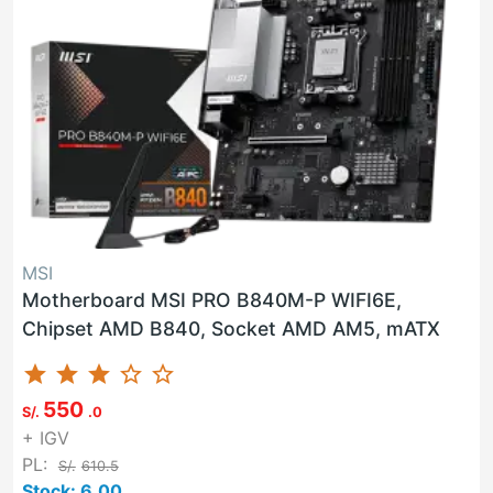
MSI
Motherboard MSI PRO B840M-P WIFI6E,
Chipset AMD B840, Socket AMD AM5, mATX
star
star
star
star_border
star_border
550
S/.
.0
+ IGV
PL:
S/.
610.5
Stock: 6.00