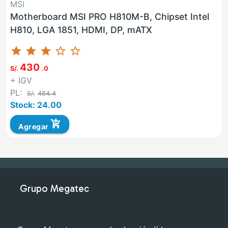
MSI
Motherboard MSI PRO H810M-B, Chipset Intel
H810, LGA 1851, HDMI, DP, mATX
star
star
star
star_border
star_border
430
S/.
.0
+ IGV
PL:
S/.
464.4
Stock: 24.00
add_shopping_cart
Agregar
Grupo Megatec