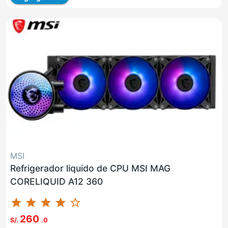
MSI
Refrigerador liquido de CPU MSI MAG
CORELIQUID A12 360
star
star
star
star
star_border
260
S/.
.0