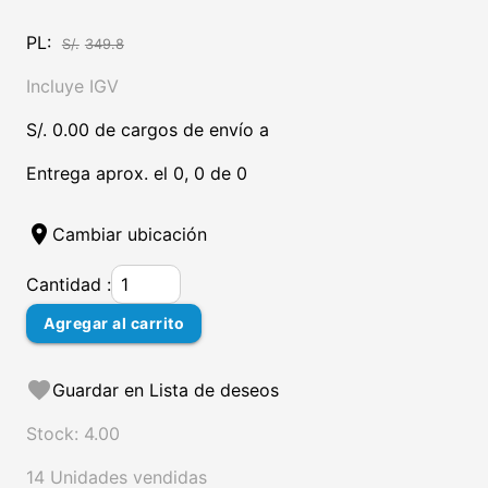
PL:
S/.
349.8
Incluye IGV
S/. 0.00 de cargos de envío a
Entrega aprox. el 0, 0 de 0
location_on
Cambiar ubicación
Cantidad :
Agregar al carrito
favorite
Guardar en Lista de deseos
Stock: 4.00
14 Unidades vendidas