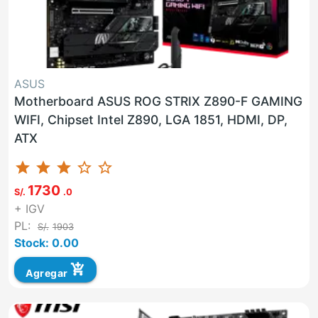
ASUS
Motherboard ASUS ROG STRIX Z890-F GAMING
WIFI, Chipset Intel Z890, LGA 1851, HDMI, DP,
ATX
star
star
star
star_border
star_border
1730
S/.
.0
+ IGV
PL:
S/.
1903
Stock: 0.00
add_shopping_cart
Agregar