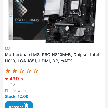
MSI
Motherboard MSI PRO H810M-B, Chipset Intel
H810, LGA 1851, HDMI, DP, mATX
star
star
star_border
star_border
star_border
430
S/.
.0
+ IGV
PL:
S/.
460.1
Stock: 12.00
add_shopping_cart
Agregar