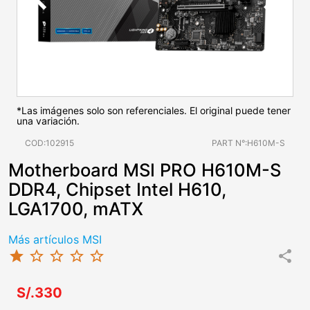
*Las imágenes solo son referenciales. El original puede tener
una variación.
COD:102915
PART N°:H610M-S
Motherboard MSI PRO H610M-S
DDR4, Chipset Intel H610,
LGA1700, mATX
Más artículos MSI
star
star_border
star_border
star_border
star_border
share
S/.330