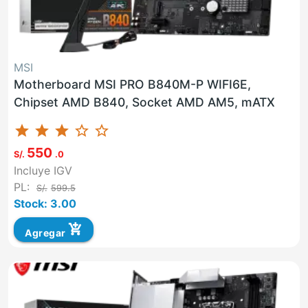
MSI
Motherboard MSI PRO B840M-P WIFI6E,
Chipset AMD B840, Socket AMD AM5, mATX
star
star
star
star_border
star_border
550
S/.
.0
Incluye IGV
PL:
S/.
599.5
Stock: 3.00
add_shopping_cart
Agregar