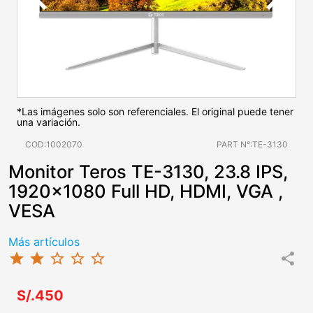
*Las imágenes solo son referenciales. El original puede tener
una variación.
COD:1002070
PART N°:TE-3130
Monitor Teros TE-3130, 23.8 IPS,
1920x1080 Full HD, HDMI, VGA ,
VESA
Más artículos
star
star
star_border
star_border
star_border
share
S/.450