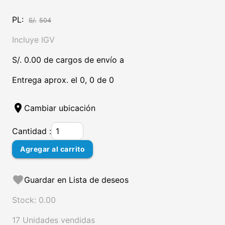
PL:
S/.
504
Incluye IGV
S/. 0.00 de cargos de envío a
Entrega aprox. el 0, 0 de 0
location_on
Cambiar ubicación
Cantidad :
Agregar al carrito
favorite
Guardar en Lista de deseos
Stock: 0.00
17 Unidades vendidas