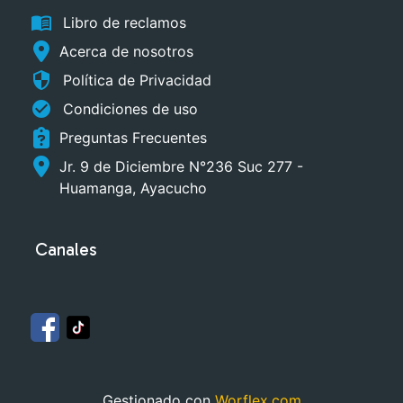
menu_book
Libro de reclamos
Acerca de nosotros
security
Política de Privacidad
check_circle
Condiciones de uso
Preguntas Frecuentes
Jr. 9 de Diciembre N°236 Suc 277 -
Huamanga, Ayacucho
Canales
Gestionado con
Worflex.com