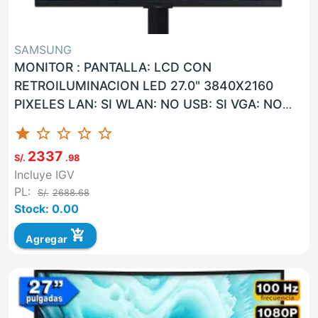
SAMSUNG
MONITOR : PANTALLA: LCD CON
RETROILUMINACION LED 27.0" 3840X2160
PIXELES LAN: SI WLAN: NO USB: SI VGA: NO
HDMI: SI G. F: 36 MESES ON-SITE UNIDAD
star
star_border
star_border
star_border
star_border
MARCA...
2337
S/.
.98
Incluye IGV
PL:
S/.
2688.68
Stock: 0.00
add_shopping_cart
Agregar