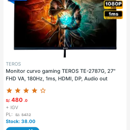
TEROS
Monitor curvo gaming TEROS TE-2787G, 27"
FHD VA, 180Hz, 1ms, HDMI, DP, Audio out
star
star
star
star
star_border
480
S/.
.0
+ IGV
PL:
S/.
547.2
Stock: 38.00