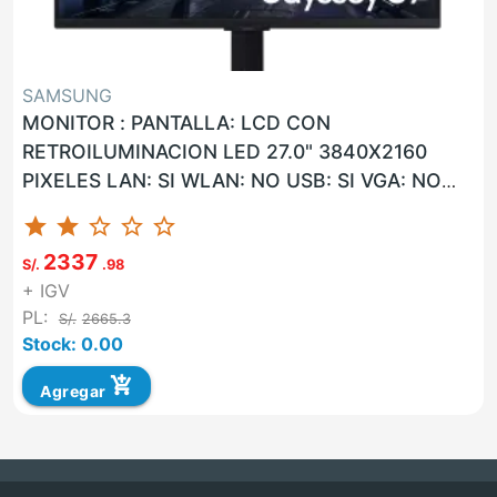
SAMSUNG
MONITOR : PANTALLA: LCD CON
RETROILUMINACION LED 27.0" 3840X2160
PIXELES LAN: SI WLAN: NO USB: SI VGA: NO
HDMI: SI G. F: 36 MESES ON-SITE UNIDAD
star
star
star_border
star_border
star_border
MARCA...
2337
S/.
.98
+ IGV
PL:
S/.
2665.3
Stock: 0.00
add_shopping_cart
Agregar