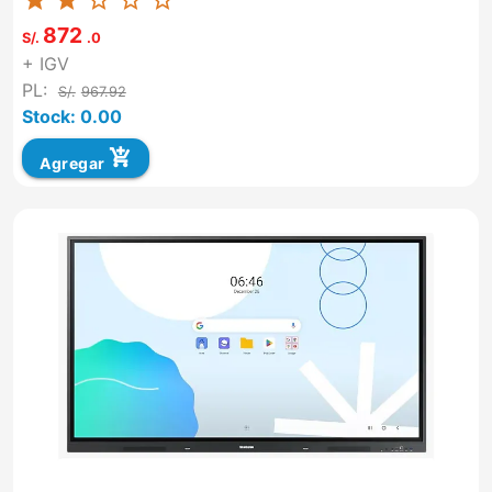
star
star
star_border
star_border
star_border
872
S/.
.0
+ IGV
PL:
S/.
967.92
Stock: 0.00
add_shopping_cart
Agregar