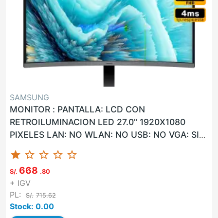
SAMSUNG
MONITOR : PANTALLA: LCD CON
RETROILUMINACION LED 27.0" 1920X1080
PIXELES LAN: NO WLAN: NO USB: NO VGA: SI
HDMI: SI G. F: 36 MESES ON-SITE UNIDAD
star
star_border
star_border
star_border
star_border
MARCA...
668
S/.
.80
+ IGV
PL:
S/.
715.62
Stock: 0.00