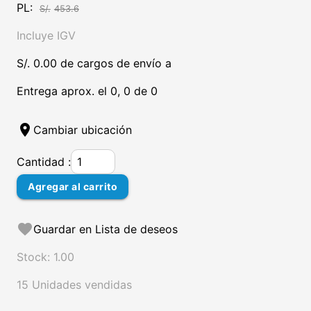
PL:
S/.
453.6
Incluye IGV
S/. 0.00 de cargos de envío a
Entrega aprox. el 0, 0 de 0
location_on
Cambiar ubicación
Cantidad :
Agregar al carrito
favorite
Guardar en Lista de deseos
Stock: 1.00
15 Unidades vendidas