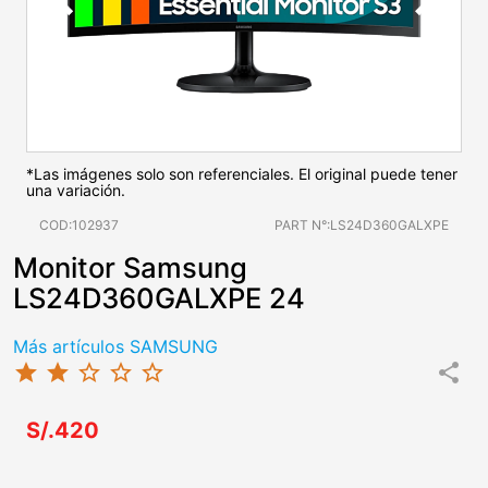
*Las imágenes solo son referenciales. El original puede tener
una variación.
COD:102937
PART N°:LS24D360GALXPE
Monitor Samsung
LS24D360GALXPE 24
Más artículos SAMSUNG
star
star
star_border
star_border
star_border
share
S/.420