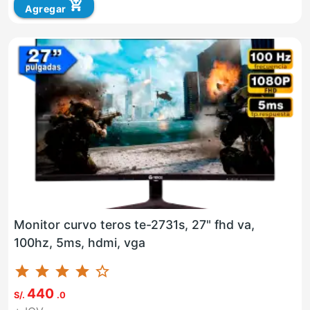
add_shopping_cart
Agregar
Monitor curvo teros te-2731s, 27" fhd va,
100hz, 5ms, hdmi, vga
star
star
star
star
star_border
440
S/.
.0