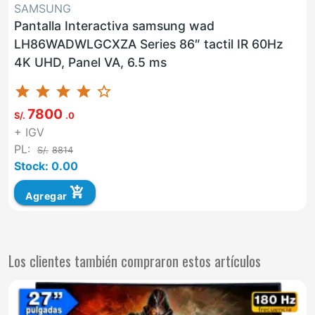
SAMSUNG
Pantalla Interactiva samsung wad
LH86WADWLGCXZA Series 86″ tactil IR 60Hz
4K UHD, Panel VA, 6.5 ms
star
star
star
star
star_border
7800
S/.
.0
+ IGV
PL:
S/.
8814
Stock: 0.00
add_shopping_cart
Agregar
Los clientes también compraron estos artículos