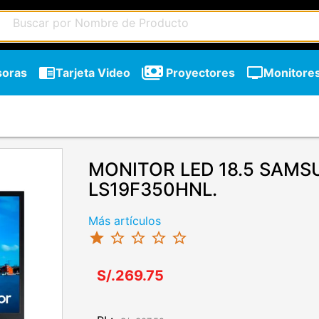
chrome_reader_mode
tv
soras
Tarjeta Video
Proyectores
Monitore
MONITOR LED 18.5 SAMS
LS19F350HNL.
Más artículos
star
star_border
star_border
star_border
star_border
S/.269.75
chevron_right