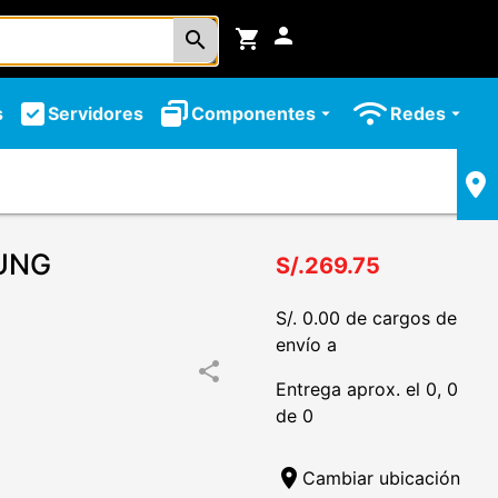
person
shopping_cart
search
s
Servidores
Componentes
Redes
arrow_drop_down
arrow_drop_down
UNG
S/.269.75
S/. 0.00 de cargos de
envío a
share
Entrega aprox. el 0, 0
de 0
location_on
Cambiar ubicación