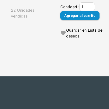
Cantidad :
22 Unidades
Agregar al carrito
vendidas
Guardar en Lista de
favorite
deseos