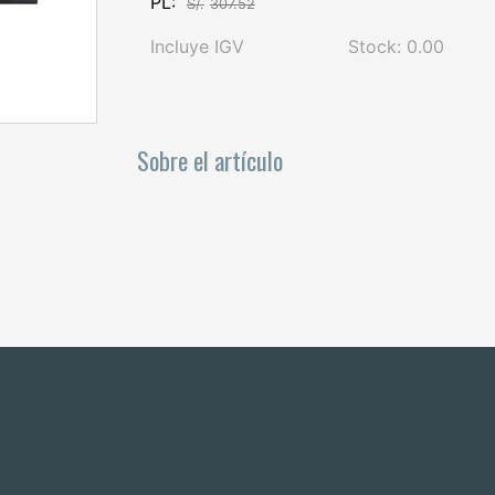
PL:
S/.
307.52
Incluye IGV
Stock: 0.00
Sobre el artículo