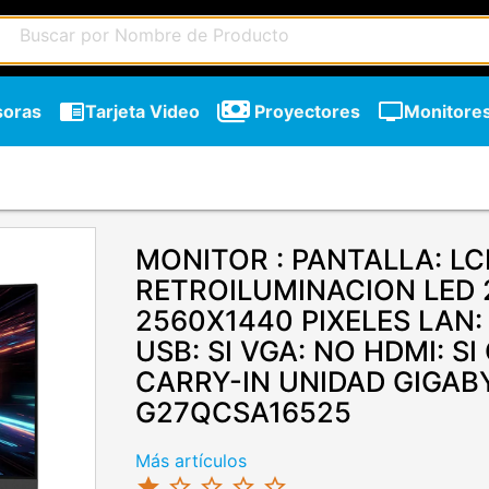
chrome_reader_mode
tv
soras
Tarjeta Video
Proyectores
Monitore
MONITOR : PANTALLA: L
RETROILUMINACION LED 
2560X1440 PIXELES LAN
USB: SI VGA: NO HDMI: SI
CARRY-IN UNIDAD GIGAB
G27QCSA16525
chevron_right
Más artículos
star
star_border
star_border
star_border
star_border