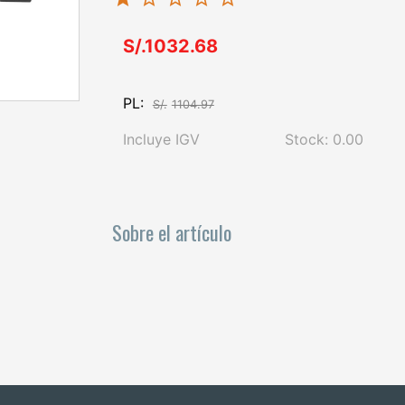
S/.1032.68
PL:
S/.
1104.97
Incluye IGV
Stock: 0.00
Sobre el artículo