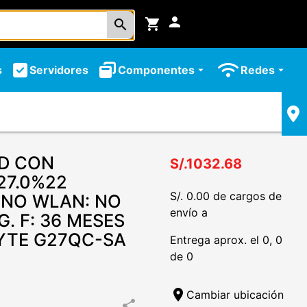
person
shopping_cart
search
s
Servidores
Componentes
Redes
arrow_drop_down
arrow_drop_down
CD CON
S/.1032.68
27.0%22
S/. 0.00 de cargos de
: NO WLAN: NO
envío a
 G. F: 36 MESES
YTE G27QC-SA
Entrega aprox. el 0, 0
de 0
location_on
Cambiar ubicación
share