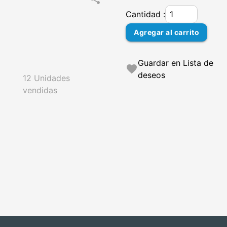
Cantidad :
Agregar al carrito
Guardar en Lista de
favorite
deseos
12 Unidades
vendidas