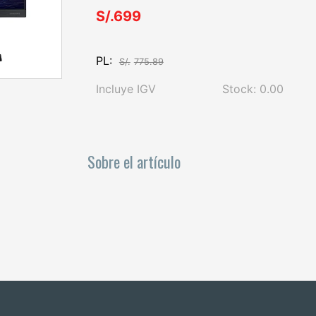
S/.699
PL:
S/.
775.89
Incluye IGV
Stock: 0.00
Sobre el artículo