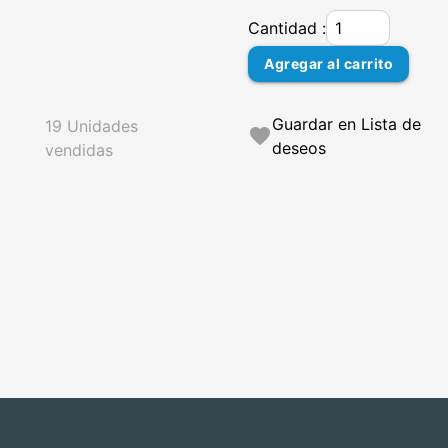
Cantidad :
Agregar al carrito
Guardar en Lista de
19 Unidades
favorite
deseos
vendidas