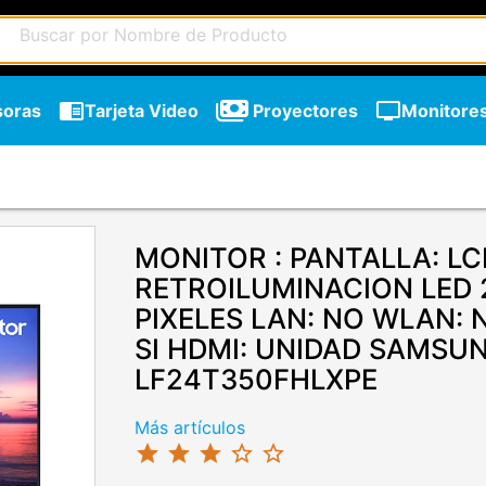
chrome_reader_mode
tv
soras
Tarjeta Video
Proyectores
Monitore
MONITOR : PANTALLA: L
RETROILUMINACION LED 
PIXELES LAN: NO WLAN: 
SI HDMI: UNIDAD SAMSU
LF24T350FHLXPE
chevron_right
Más artículos
star
star
star
star_border
star_border