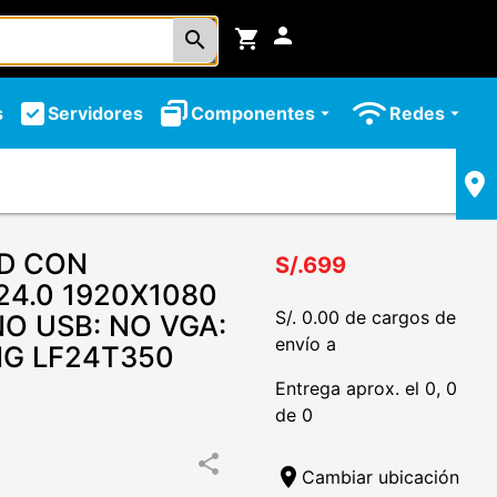
person
shopping_cart
search
s
Servidores
Componentes
Redes
arrow_drop_down
arrow_drop_down
CD CON
S/.699
24.0 1920X1080
S/. 0.00 de cargos de
NO USB: NO VGA:
envío a
NG LF24T350
Entrega aprox. el 0, 0
de 0
share
location_on
Cambiar ubicación