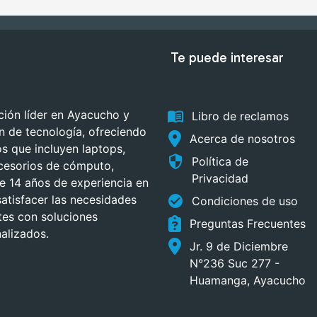
Te puede interesar
menu_book
ión líder en Ayacucho y
Libro de reclamos
ón de tecnología, ofreciendo
Acerca de nosotros
 que incluyen laptops,
security
Política de
cesorios de cómputo,
Privacidad
 14 años de experiencia en
check_circle
atisfacer las necesidades
Condiciones de uso
tes con soluciones
Preguntas Frecuentes
alizados.
Jr. 9 de Diciembre
N°236 Suc 277 -
Huamanga, Ayacucho