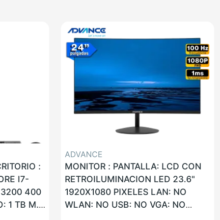
ADVANCE
ITORIO :
MONITOR : PANTALLA: LCD CON
RE I7-
RETROILUMINACION LED 23.6"
 3200 400
1920X1080 PIXELES LAN: NO
 1 TB M.2
WLAN: NO USB: NO VGA: NO
SB: SI
HDMI: SI G. F: 36 MESES CARRY-