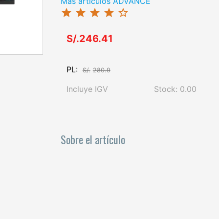
Más artículos ADVANCE
star
star
star
star
star_border
S/.246.41
PL:
S/.
280.9
Incluye IGV
Stock: 0.00
Sobre el artículo