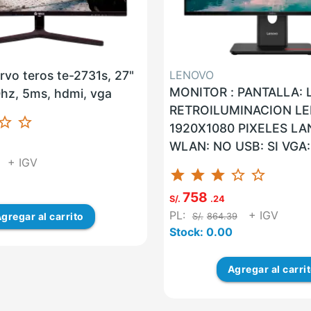
rvo teros te-2731s, 27"
LENOVO
MONITOR : PANTALLA:
0hz, 5ms, hdmi, vga
RETROILUMINACION LED
ar_border
star_border
1920X1080 PIXELES LA
WLAN: NO USB: SI VGA:
+ IGV
SI G. F: 36 MESES ON-S
star
star
star
star_border
star_border
UNIDAD MARCA...
758
S/.
.24
PL:
+ IGV
gregar
al carrito
S/.
864.39
Stock: 0.00
Agregar
al carri