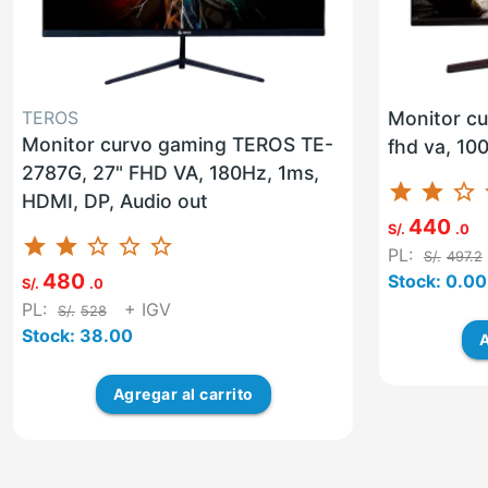
TEROS
Monitor cu
Monitor curvo gaming TEROS TE-
fhd va, 10
2787G, 27" FHD VA, 180Hz, 1ms,
star
star
star_border
st
HDMI, DP, Audio out
440
S/.
.0
star
star
star_border
star_border
star_border
PL:
S/.
497.2
480
Stock: 0.00
S/.
.0
PL:
+ IGV
S/.
528
Stock: 38.00
A
Agregar
al carrito