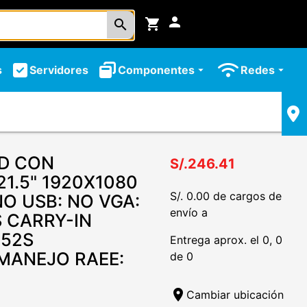
person
shopping_cart
search
s
Servidores
Componentes
Redes
arrow_drop_down
arrow_drop_down
CD CON
S/.246.41
1.5" 1920X1080
S/. 0.00 de cargos de
NO USB: NO VGA:
envío a
ES CARRY-IN
152S
Entrega aprox. el 0, 0
MANEJO RAEE:
de 0
location_on
Cambiar ubicación