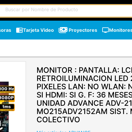
chrome_reader_mode
tv
soras
Tarjeta Video
Proyectores
Monitore
MONITOR : PANTALLA: L
RETROILUMINACION LED 2
PIXELES LAN: NO WLAN: 
SI HDMI: SI G. F: 36 MES
UNIDAD ADVANCE ADV-2
MO215ADV2152AM SIST. 
chevron_right
COLECTIVO