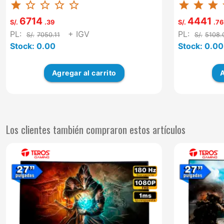
star
star_border
star_border
star_border
star_border
star
star
star
st
RETROILUMINACIO...
SI VGA: N..
6714
4441
S/.
.39
S/.
.76
PL:
+ IGV
PL:
S/.
7050.11
S/.
5108.
Stock: 0.00
Stock: 0.00
Agregar
al carrito
A
Los clientes también compraron estos artículos