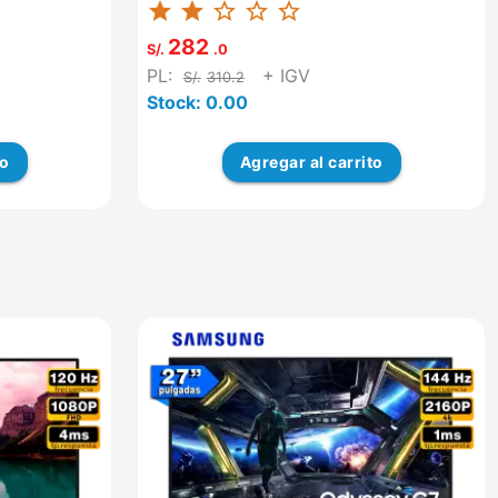
star
star
star_border
star_border
star_border
IN UNIDAD ADVA...
282
S/.
.0
PL:
+ IGV
S/.
310.2
Stock: 0.00
to
Agregar
al carrito