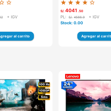
ar_border
star_border
star
star
star
star
star_border
.
VGA: SI ...
4041
S/.
.50
+ IGV
PL:
+ IGV
02
S/.
4566.9
Stock: 0.00
gregar
al carrito
Agregar
al carri