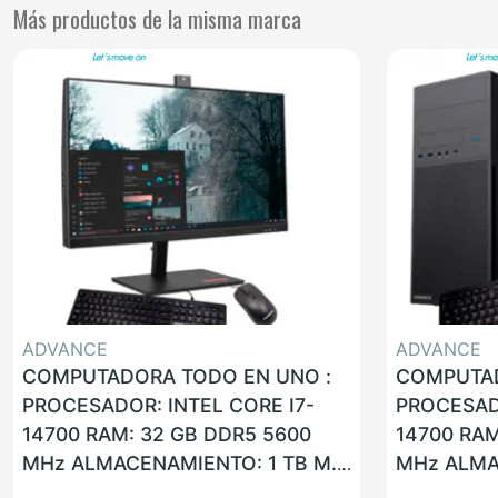
Más productos de la misma marca
ADVANCE
ADVANCE
COMPUTADORA TODO EN UNO :
COMPUTAD
PROCESADOR: INTEL CORE I7-
PROCESADO
14700 RAM: 32 GB DDR5 5600
14700 RAM
MHz ALMACENAMIENTO: 1 TB M.2
MHz ALMA
SSD NVMe PANTALLA: LCD CON
M.2 SSD L