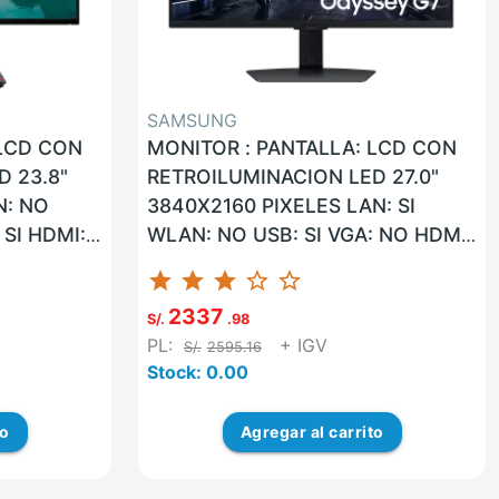
SAMSUNG
 LCD CON
MONITOR : PANTALLA: LCD CON
 23.8"
RETROILUMINACION LED 27.0"
N: NO
3840X2160 PIXELES LAN: SI
 SI HDMI:
WLAN: NO USB: SI VGA: NO HDMI:
ITE
SI G. F: 36 MESES ON-SITE
star
star
star
star_border
star_border
UNIDAD MARCA...
2337
S/.
.98
PL:
+ IGV
S/.
2595.16
Stock: 0.00
to
Agregar
al carrito