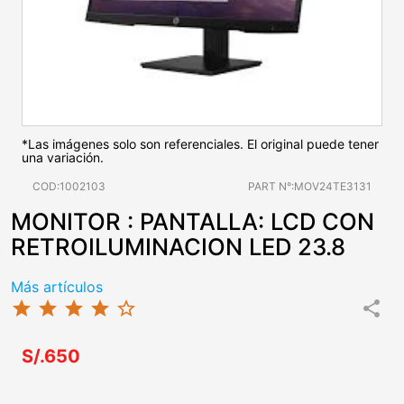
*Las imágenes solo son referenciales. El original puede tener
una variación.
COD:1002103
PART N°:MOV24TE3131
MONITOR : PANTALLA: LCD CON
RETROILUMINACION LED 23.8
Más artículos
star
star
star
star
star_border
share
S/.650