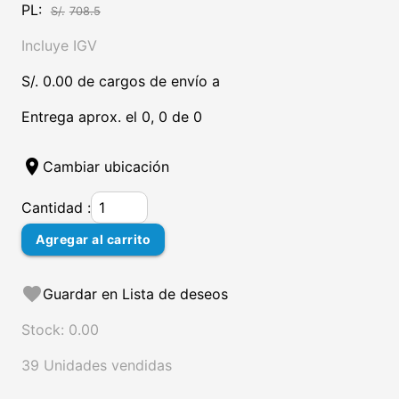
PL:
S/.
708.5
Incluye IGV
S/. 0.00 de cargos de envío a
Entrega aprox. el 0, 0 de 0
location_on
Cambiar ubicación
Cantidad :
Agregar al carrito
favorite
Guardar en Lista de deseos
Stock: 0.00
39 Unidades vendidas