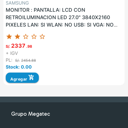
SAMSUNG
MONITOR : PANTALLA: LCD CON
RETROILUMINACION LED 27.0" 3840X2160
PIXELES LAN: SI WLAN: NO USB: SI VGA: NO
HDMI: SI G. F: 36 MESES ON-SITE UNIDAD
star
star
star_border
star_border
star_border
MARCA...
2337
S/.
.98
+ IGV
PL:
S/.
2454.88
Stock: 0.00
add_shopping_cart
Agregar
Grupo Megatec