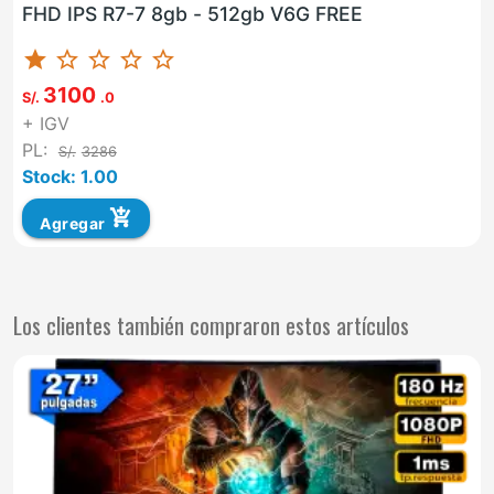
FHD IPS R7-7 8gb - 512gb V6G FREE
star
star_border
star_border
star_border
star_border
3100
S/.
.0
+ IGV
PL:
S/.
3286
Stock: 1.00
add_shopping_cart
Agregar
Los clientes también compraron estos artículos