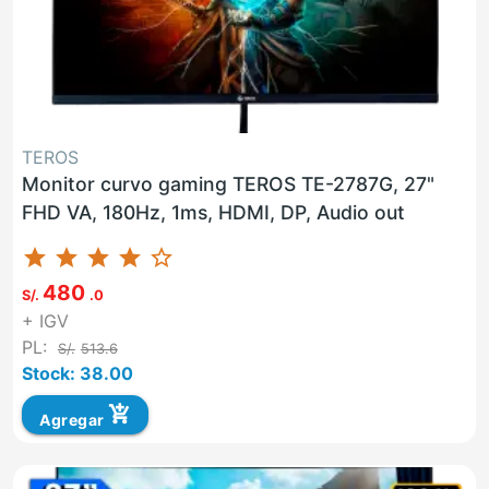
TEROS
Monitor curvo gaming TEROS TE-2787G, 27"
FHD VA, 180Hz, 1ms, HDMI, DP, Audio out
star
star
star
star
star_border
480
S/.
.0
+ IGV
PL:
S/.
513.6
Stock: 38.00
add_shopping_cart
Agregar