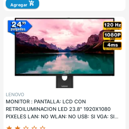
add_shopping_cart
Agregar
LENOVO
MONITOR : PANTALLA: LCD CON
RETROILUMINACION LED 23.8" 1920X1080
PIXELES LAN: NO WLAN: NO USB: SI VGA: SI
HDMI: SI G. F: 36 MESES ON-SITE UNIDAD
star
star
star_border
star_border
star_border