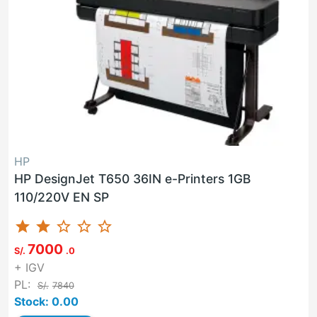
HP
HP DesignJet T650 36IN e-Printers 1GB
110/220V EN SP
star
star
star_border
star_border
star_border
7000
S/.
.0
+ IGV
PL:
S/.
7840
Stock: 0.00