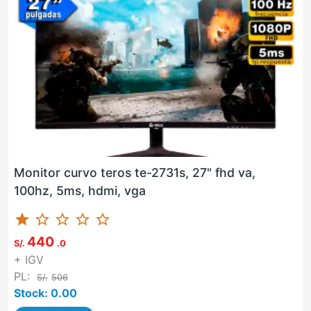
Monitor curvo teros te-2731s, 27" fhd va,
100hz, 5ms, hdmi, vga
star
star_border
star_border
star_border
star_border
440
S/.
.0
+ IGV
PL:
S/.
506
Stock: 0.00