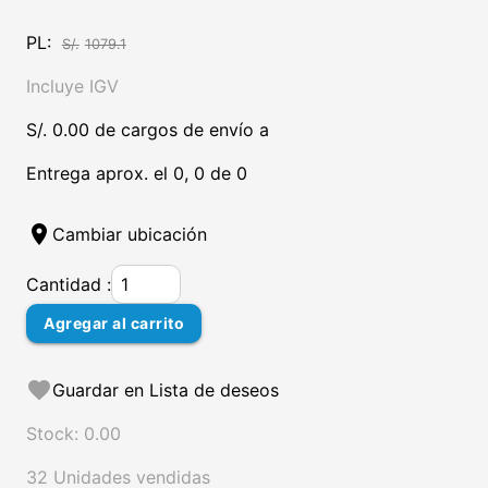
PL:
S/.
1079.1
Incluye IGV
S/. 0.00 de cargos de envío a
Entrega aprox. el 0, 0 de 0
location_on
Cambiar ubicación
Cantidad :
Agregar al carrito
favorite
Guardar en Lista de deseos
Stock: 0.00
32 Unidades vendidas