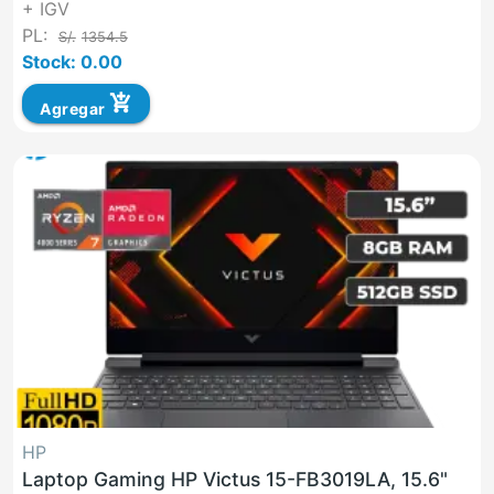
+ IGV
PL:
S/.
1354.5
Stock: 0.00
add_shopping_cart
Agregar
HP
Laptop Gaming HP Victus 15-FB3019LA, 15.6"