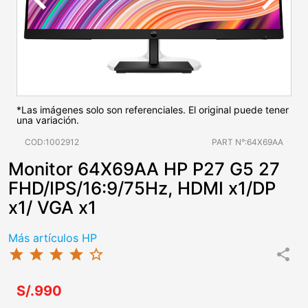
*Las imágenes solo son referenciales. El original puede tener
una variación.
COD:1002912
PART N°:64X69AA
Monitor 64X69AA HP P27 G5 27
FHD/IPS/16:9/75Hz, HDMI x1/DP
x1/ VGA x1
Más artículos HP
star
star
star
star
star_border
share
S/.990