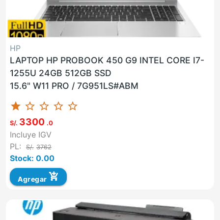
HP
LAPTOP HP PROBOOK 450 G9 INTEL CORE I7-
1255U 24GB 512GB SSD
15.6" W11 PRO / 7G951LS#ABM
star
star_border
star_border
star_border
star_border
3300
S/.
.0
Incluye IGV
PL:
S/.
3762
Stock: 0.00
add_shopping_cart
Agregar