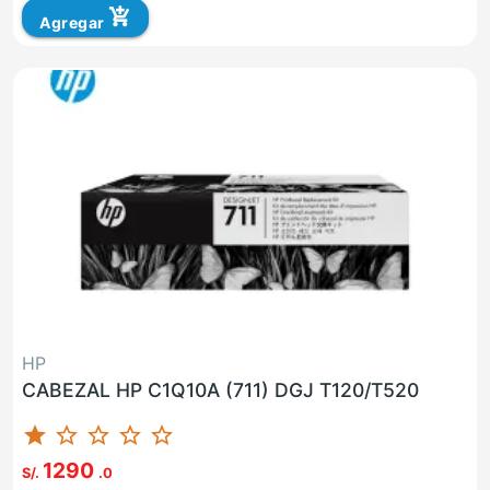
add_shopping_cart
Agregar
HP
CABEZAL HP C1Q10A (711) DGJ T120/T520
star
star_border
star_border
star_border
star_border
1290
S/.
.0