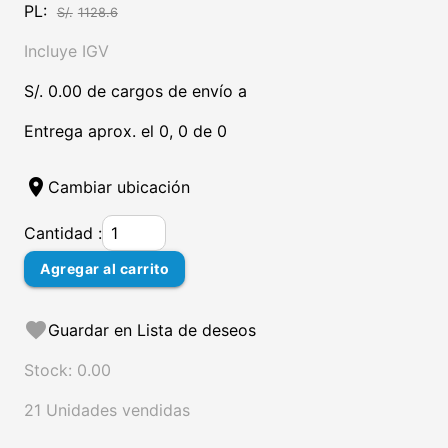
PL:
S/.
1128.6
Incluye IGV
S/. 0.00 de cargos de envío a
Entrega aprox. el 0, 0 de 0
location_on
Cambiar ubicación
Cantidad :
Agregar al carrito
favorite
Guardar en Lista de deseos
Stock: 0.00
21 Unidades vendidas