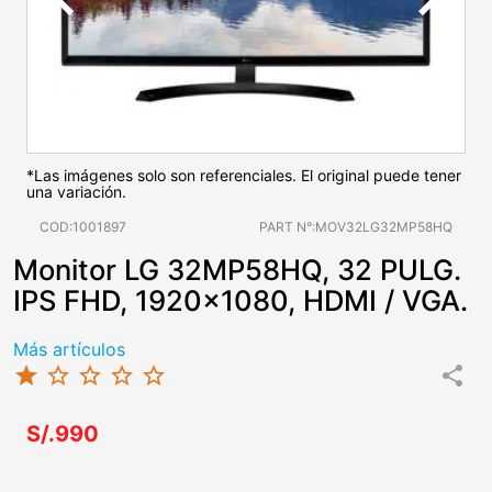
*Las imágenes solo son referenciales. El original puede tener
una variación.
COD:1001897
PART N°:MOV32LG32MP58HQ
Monitor LG 32MP58HQ, 32 PULG.
IPS FHD, 1920x1080, HDMI / VGA.
Más artículos
star
star_border
star_border
star_border
star_border
share
S/.990