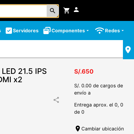
person
shopping_cart
search
s
Servidores
Componentes
Redes
arrow_drop_down
arrow_drop_down
LED 21.5 IPS
S/.650
DMI x2
S/. 0.00 de cargos de
envío a
share
Entrega aprox. el 0, 0
de 0
location_on
Cambiar ubicación