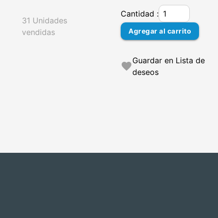
Cantidad :
31 Unidades
Agregar al carrito
vendidas
Guardar en Lista de
favorite
deseos