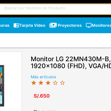
chrome_reader_mode
tv
soras
Tarjeta Video
Proyectores
Monitore
Monitor LG 22MN430M-B, 
1920x1080 (FHD), VGA/H
Más artículos
star
star
star
star_border
star_border
S/.650
chevron_right