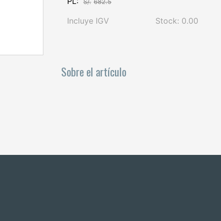
PL:
S/.
682.5
Incluye IGV
Stock: 0.00
Sobre el artículo