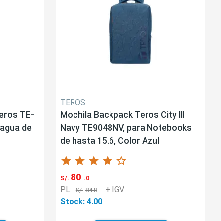
TEROS
Teros TE-
Mochila Backpack Teros City III
 agua de
Navy TE9048NV, para Notebooks
de hasta 15.6, Color Azul
star
star
star
star
star_border
80
S/.
.0
PL:
+ IGV
S/.
84.8
Stock: 4.00