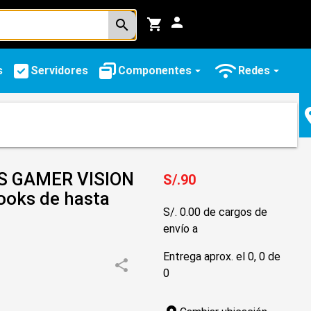
person
shopping_cart
search
s
Servidores
Componentes
Redes
arrow_drop_down
arrow_drop_down
S GAMER VISION
S/.90
oks de hasta
S/. 0.00 de cargos de
envío a
Entrega aprox. el 0, 0 de
share
0