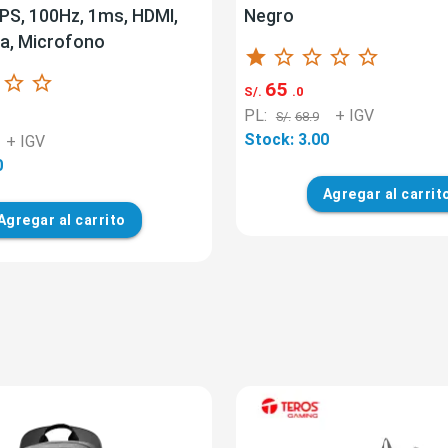
IPS, 100Hz, 1ms, HDMI,
Negro
a, Microfono
star
star_border
star_border
star_border
star_border
star_border
star_border
65
S/.
.0
PL:
+ IGV
S/.
68.9
Stock: 3.00
+ IGV
0
Agregar
al carrit
Agregar
al carrito