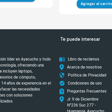
Agregar
al carrit
Te puede interesar
menu_book
ión líder en Ayacucho y todo
Libro de reclamos
tecnología, ofreciendo una
Acerca de nosotros
 incluyen laptops,
security
Política de Privacidad
esorios de cómputo,
check_circle
14 años de experiencia en el
Condiciones de uso
sfacer las necesidades
Preguntas Frecuentes
tes con soluciones
Jr. 9 de Diciembre
lizados.
N°236 Suc 277 -
Huamanga, Ayacucho