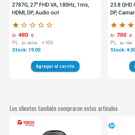
2787G, 27" FHD VA, 180Hz, 1ms,
23.8 QHD 
HDMI, DP, Audio out
DP, Camar
star
star_border
star_border
star_border
star_border
star
star
star
480
700
S/.
.0
S/.
.0
PL:
+ IGV
PL:
S/.
537.6
S/.
756
Stock: 19.00
Stock: 4.0
Agregar
al carrito
Los clientes también compraron estos artículos