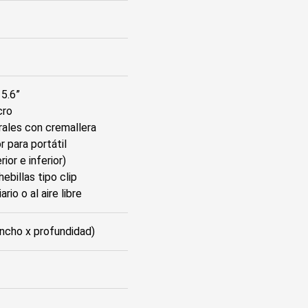
5.6”
cro
erales con cremallera
r para portátil
ior e inferior)
ebillas tipo clip
rio o al aire libre
ancho x profundidad)