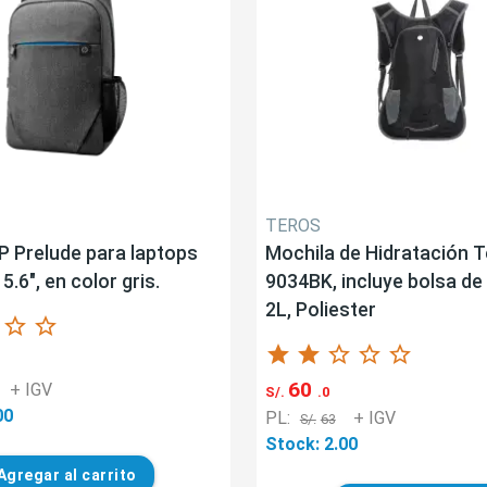
TEROS
P Prelude para laptops
Mochila de Hidratación 
5.6", en color gris.
9034BK, incluye bolsa de
2L, Poliester
star_border
star_border
star
star
star_border
star_border
star_border
60
+ IGV
S/.
.0
00
PL:
+ IGV
S/.
63
Stock: 2.00
Agregar
al carrito