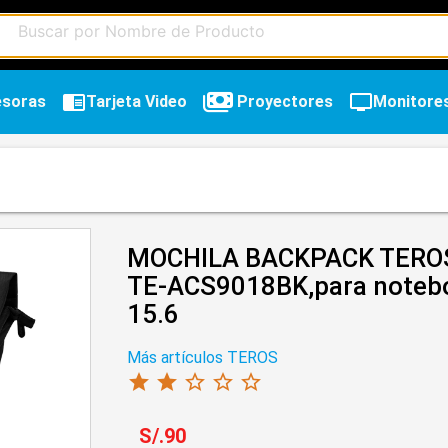
chrome_reader_mode
tv
esoras
Tarjeta Video
Proyectores
Monitore
MOCHILA BACKPACK TERO
TE-ACS9018BK,para notebo
15.6
Más artículos TEROS
star
star
star_border
star_border
star_border
chevron_right
S/.90