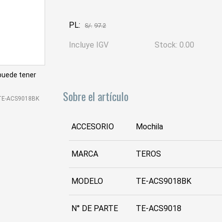
PL:
S/.
97.2
Incluye IGV
Stock: 0.00
 puede tener
Sobre el artículo
TE-ACS9018BK
ACCESORIO
Mochila
MARCA
TEROS
MODELO
TE-ACS9018BK
N° DE PARTE
TE-ACS9018