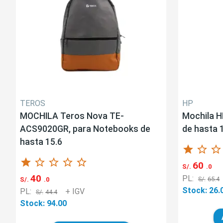
TEROS
HP
MOCHILA Teros Nova TE-
Mochila H
ACS9020GR, para Notebooks de
de hasta 1
hasta 15.6
star
star_border
star_border
star
star_border
star_border
star_border
star_border
60
S/.
.0
40
PL:
S/.
65.4
S/.
.0
Stock: 26.
PL:
+ IGV
S/.
44.4
Stock: 94.00