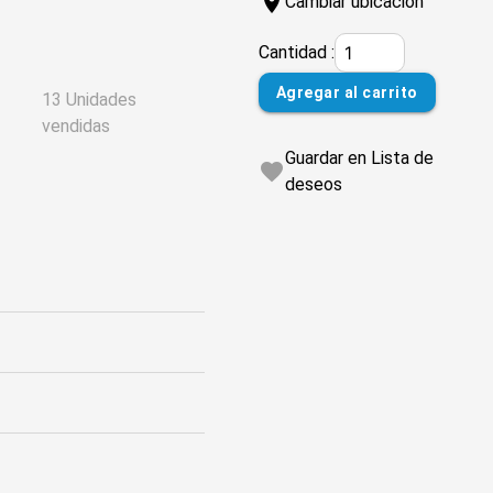
location_on
Cambiar ubicación
Cantidad :
Agregar al carrito
13 Unidades
vendidas
Guardar en Lista de
favorite
deseos