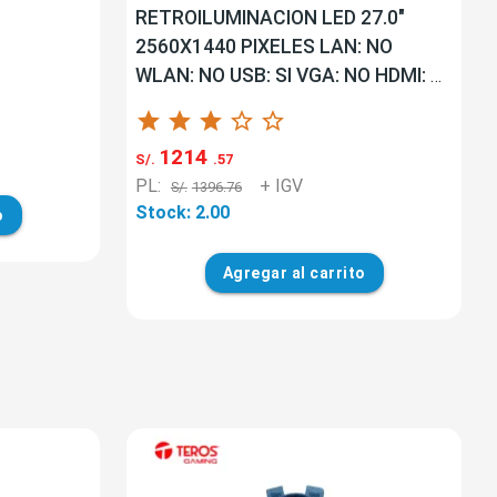
RETROILUMINACION LED 27.0"
2560X1440 PIXELES LAN: NO
WLAN: NO USB: SI VGA: NO HDMI: SI
G. F: 36 MESES CARRY-IN UNIDAD
star
star
star
star_border
star_border
TERO...
1214
S/.
.57
PL:
+ IGV
S/.
1396.76
Stock: 2.00
o
Agregar
al carrito