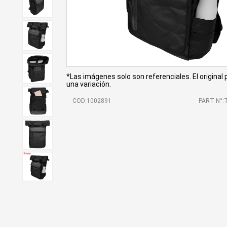
*Las imágenes solo son referenciales. El original
una variación.
COD:1002891
PART N°: