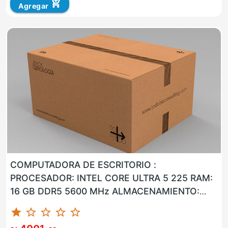
add_shopping_cart
Agregar
COMPUTADORA DE ESCRITORIO :
PROCESADOR: INTEL CORE ULTRA 5 225 RAM:
16 GB DDR5 5600 MHz ALMACENAMIENTO:
960 GB SSD LAN: SI WLAN: SI USB: SI VGA: NO
star
star_border
star_border
star_border
star_border
HD...