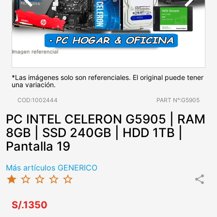
*Las imágenes solo son referenciales. El original puede tener
una variación.
COD:1002444
PART N°:G5905
PC INTEL CELERON G5905 | RAM
8GB | SSD 240GB | HDD 1TB |
Pantalla 19
Más artículos GENERICO
star
star_border
star_border
star_border
star_border
share
S/.1350