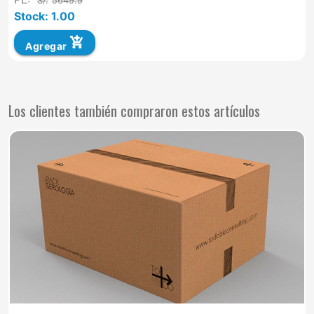
S/.
5649.9
Stock: 1.00
add_shopping_cart
Agregar
Los clientes también compraron estos artículos