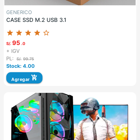
GENERICO
CASE SSD M.2 USB 3.1
star
star
star
star
star_border
95
S/.
.0
+ IGV
PL:
S/.
99.75
Stock: 4.00
add_shopping_cart
Agregar