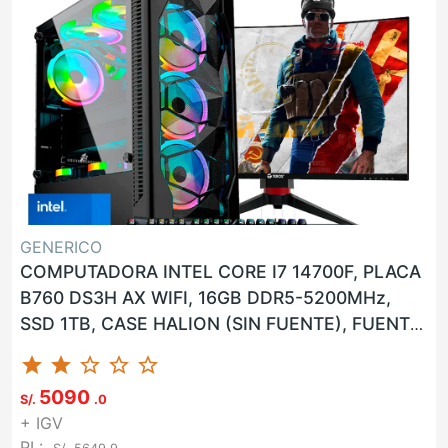
GENERICO
COMPUTADORA INTEL CORE I7 14700F, PLACA
B760 DS3H AX WIFI, 16GB DDR5-5200MHz,
SSD 1TB, CASE HALION (SIN FUENTE), FUENTE
600W 80PLUS BRONCE, GPU NVIDIA...
star
star
star_border
star_border
star_border
5090
S/.
.0
+ IGV
PL: