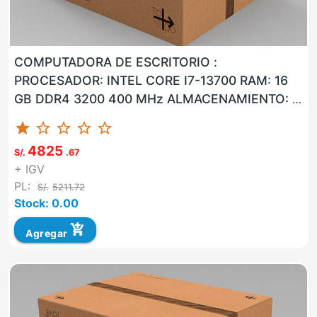
COMPUTADORA DE ESCRITORIO :
PROCESADOR: INTEL CORE I7-13700 RAM: 16
GB DDR4 3200 400 MHz ALMACENAMIENTO: 1
TB M.2 SSD NVMe LAN: SI WLAN: SI USB: SI
star
star_border
star_border
star_border
star_border
VG...
4825
S/.
.67
+ IGV
PL:
S/.
5211.72
Stock: 0.00
add_shopping_cart
Agregar