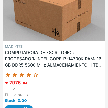
MADI-TEK
COMPUTADORA DE ESCRITORIO :
PROCESADOR: INTEL CORE I7-14700K RAM: 16
GB DDR5 5600 MHz ALMACENAMIENTO: 1 TB
SSD LAN: SI WLAN: SI USB: SI VGA: NO HDMI: ...
star
star
star
star
star_border
7976
S/.
.84
+ IGV
PL:
S/.
8455.45
Stock: 0.00