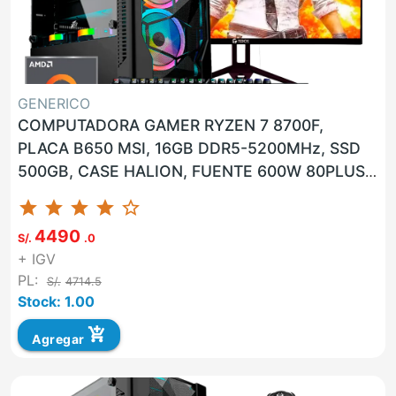
GENERICO
COMPUTADORA GAMER RYZEN 7 8700F,
PLACA B650 MSI, 16GB DDR5-5200MHz, SSD
500GB, CASE HALION, FUENTE 600W 80PLUS
BRONCE, GPU NVIDIA GEFORCE RTX 4060
star
star
star
star
star_border
8GB...
4490
S/.
.0
+ IGV
PL:
S/.
4714.5
Stock: 1.00
add_shopping_cart
Agregar