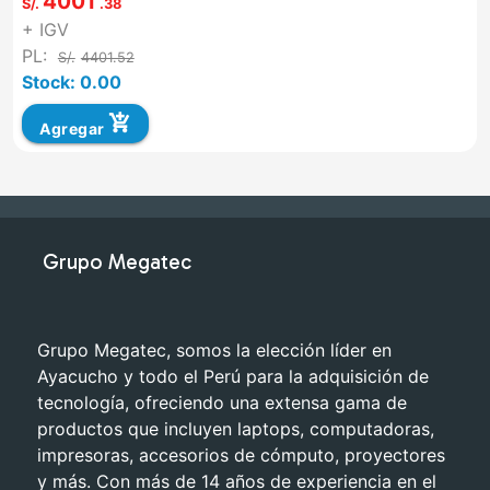
4001
S/.
.38
+ IGV
PL:
S/.
4401.52
Stock: 0.00
add_shopping_cart
Agregar
Grupo Megatec
Grupo Megatec, somos la elección líder en
Ayacucho y todo el Perú para la adquisición de
tecnología, ofreciendo una extensa gama de
productos que incluyen laptops, computadoras,
impresoras, accesorios de cómputo, proyectores
y más. Con más de 14 años de experiencia en el