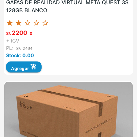
GAFAS DE REALIDAD VIRTUAL META QUEST 3S
128GB BLANCO
star
star
star_border
star_border
star_border
2200
S/.
.0
+ IGV
PL:
S/.
2464
Stock: 0.00
add_shopping_cart
Agregar