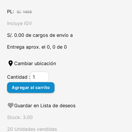
PL:
S/.
1458
Incluye IGV
S/. 0.00 de cargos de envío a
Entrega aprox. el 0, 0 de 0
location_on
Cambiar ubicación
Cantidad :
Agregar al carrito
favorite
Guardar en Lista de deseos
Stock: 3.00
20 Unidades vendidas