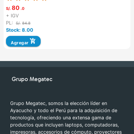
80
S/.
.0
+ IGV
PL:
S/.
84.8
Stock: 8.00
add_shopping_cart
Agregar
Grupo Megatec
Grupo Megatec, somos la elección líder en
Ayacucho y todo el Perú para la adquisición de
tecnología, ofreciendo una extensa gama de
productos que incluyen laptops, computadoras,
impresoras, accesorios de cómputo, proyectores