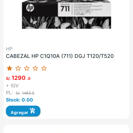
HP
CABEZAL HP C1Q10A (711) DGJ T120/T520
star
star_border
star_border
star_border
star_border
1290
S/.
.0
+ IGV
PL:
S/.
1483.5
Stock: 0.00
add_shopping_cart
Agregar