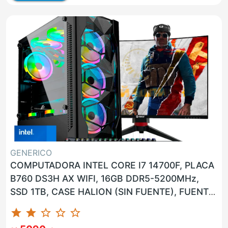
GENERICO
COMPUTADORA INTEL CORE I7 14700F, PLACA
B760 DS3H AX WIFI, 16GB DDR5-5200MHz,
SSD 1TB, CASE HALION (SIN FUENTE), FUENTE
600W 80PLUS BRONCE, GPU NVIDIA...
star
star
star_border
star_border
star_border