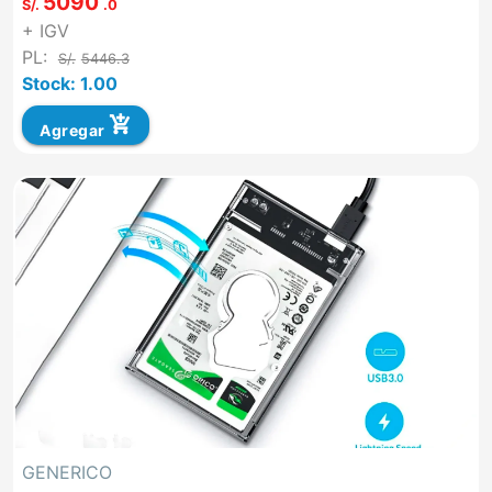
5090
S/.
.0
+ IGV
PL:
S/.
5446.3
Stock: 1.00
add_shopping_cart
Agregar
GENERICO