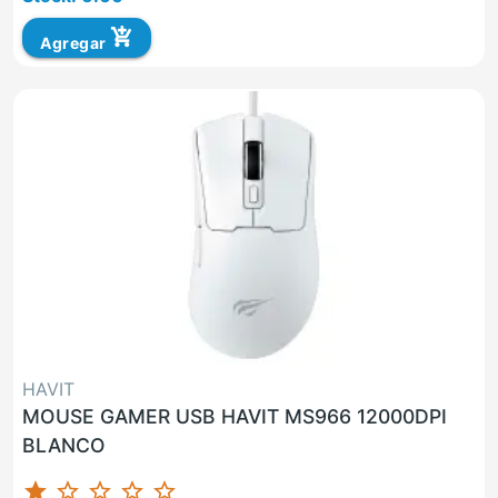
add_shopping_cart
Agregar
HAVIT
MOUSE GAMER USB HAVIT MS966 12000DPI
BLANCO
star
star_border
star_border
star_border
star_border