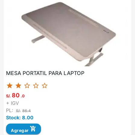
MESA PORTATIL PARA LAPTOP
star
star
star_border
star_border
star_border
80
S/.
.0
+ IGV
PL:
S/.
86.4
Stock: 8.00
add_shopping_cart
Agregar