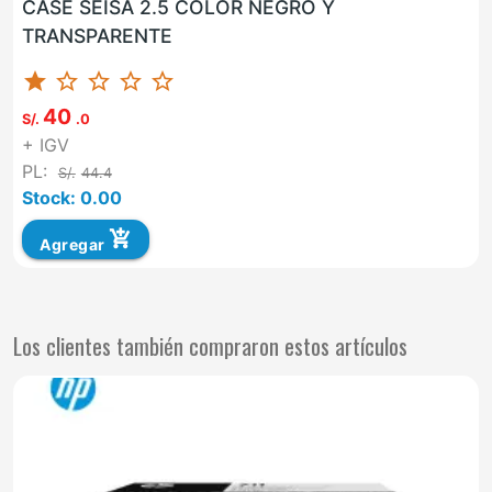
CASE SEISA 2.5 COLOR NEGRO Y
TRANSPARENTE
star
star_border
star_border
star_border
star_border
40
S/.
.0
+ IGV
PL:
S/.
44.4
Stock: 0.00
add_shopping_cart
Agregar
Los clientes también compraron estos artículos