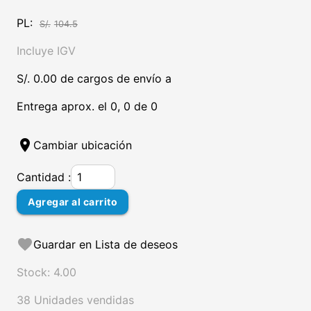
PL:
S/.
104.5
Incluye IGV
S/. 0.00 de cargos de envío a
Entrega aprox. el 0, 0 de 0
location_on
Cambiar ubicación
Cantidad :
Agregar al carrito
favorite
Guardar en Lista de deseos
Stock: 4.00
38 Unidades vendidas