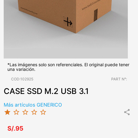
*Las imágenes solo son referenciales. El original puede tener
una variación.
COD:102925
PART N°:
CASE SSD M.2 USB 3.1
Más artículos GENERICO
star
star_border
star_border
star_border
star_border
share
S/.95