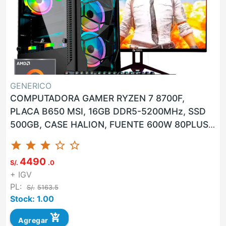
GENERICO
COMPUTADORA GAMER RYZEN 7 8700F,
PLACA B650 MSI, 16GB DDR5-5200MHz, SSD
500GB, CASE HALION, FUENTE 600W 80PLUS
BRONCE, GPU NVIDIA GEFORCE RTX 4060
star
star
star
star_border
star_border
8GB...
4490
S/.
.0
+ IGV
PL:
S/.
5163.5
Stock: 1.00
add_shopping_cart
Agregar