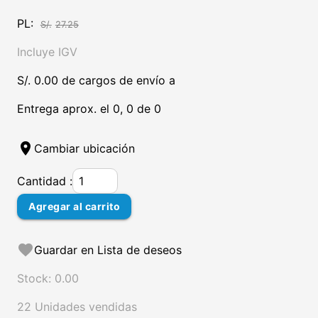
PL:
S/.
27.25
Incluye IGV
S/. 0.00 de cargos de envío a
Entrega aprox. el 0, 0 de 0
location_on
Cambiar ubicación
Cantidad :
Agregar al carrito
favorite
Guardar en Lista de deseos
Stock: 0.00
22 Unidades vendidas