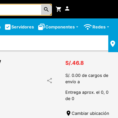
person
shopping_cart
search
s
Servidores
Componentes
Redes
arrow_drop_down
arrow_drop_down
W
S/.46.8
S/. 0.00 de cargos de
share
envío a
Entrega aprox. el 0, 0
de 0
location_on
Cambiar ubicación