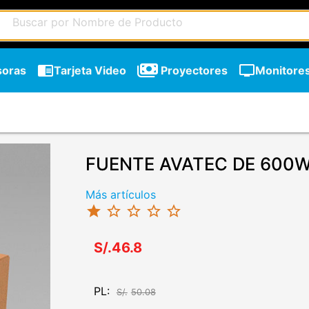
chrome_reader_mode
tv
soras
Tarjeta Video
Proyectores
Monitore
FUENTE AVATEC DE 600
Más artículos
star
star_border
star_border
star_border
star_border
S/.46.8
PL:
S/.
50.08